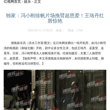
亿视网首页
娱乐
正文
>
>
独家：冯小刚徐帆片场挽臂超恩爱！王珞丹红
唇惊艳
2020-09-11 11:09:29
来源：
阅读：1764
搜狐娱乐讯（洪水工作室/图文）近日有网友晒出一组开机照，由冯小刚导
演的电视剧《南辕北辙》开机，剧中众多女性主演，包括王珞丹、蓝盈莹、金
晨等。日前，冯小刚带着夫人徐帆现身片场。结束拍摄后，夫妻二人挽臂而
出，超恩爱。【版权声明：本文系搜狐娱乐独家稿件，未经授权禁止转载、摘
编等，否则将追究法律责任。】