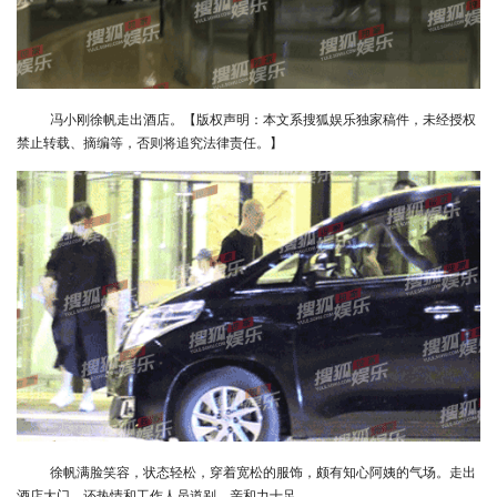
冯小刚徐帆走出酒店。【版权声明：本文系搜狐娱乐独家稿件，未经授权
禁止转载、摘编等，否则将追究法律责任。】
徐帆满脸笑容，状态轻松，穿着宽松的服饰，颇有知心阿姨的气场。走出
酒店大门，还热情和工作人员道别，亲和力十足。