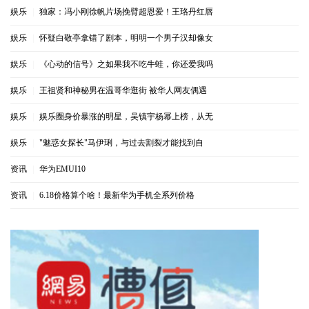
娱乐
|
独家：冯小刚徐帆片场挽臂超恩爱！王珞丹红唇
娱乐
|
怀疑白敬亭拿错了剧本，明明一个男子汉却像女
娱乐
|
《心动的信号》之如果我不吃牛蛙，你还爱我吗
娱乐
|
王祖贤和神秘男在温哥华逛街 被华人网友偶遇
娱乐
|
娱乐圈身价暴涨的明星，吴镇宇杨幂上榜，从无
娱乐
|
"魅惑女探长"马伊琍，与过去割裂才能找到自
资讯
|
华为EMUI10
资讯
|
6.18价格算个啥！最新华为手机全系列价格