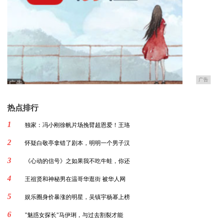
广告
热点排行
1
独家：冯小刚徐帆片场挽臂超恩爱！王珞
2
怀疑白敬亭拿错了剧本，明明一个男子汉
3
《心动的信号》之如果我不吃牛蛙，你还
4
王祖贤和神秘男在温哥华逛街 被华人网
5
娱乐圈身价暴涨的明星，吴镇宇杨幂上榜
6
"魅惑女探长"马伊琍，与过去割裂才能