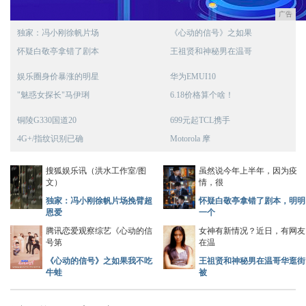
广告
独家：冯小刚徐帆片场
《心动的信号》之如果
怀疑白敬亭拿错了剧本
王祖贤和神秘男在温哥
娱乐圈身价暴涨的明星
华为EMUI10
"魅惑女探长"马伊琍
6.18价格算个啥！
铜陵G330国道20
699元起TCL携手
4G+/指纹识别已确
Motorola 摩
搜狐娱乐讯（洪水工作室/图
虽然说今年上半年，因为疫
文）
情，很
独家：冯小刚徐帆片场挽臂超
怀疑白敬亭拿错了剧本，明明
恩爱
一个
腾讯恋爱观察综艺《心动的信
女神有新情况？近日，有网友
号第
在温
《心动的信号》之如果我不吃
王祖贤和神秘男在温哥华逛街
牛蛙
被