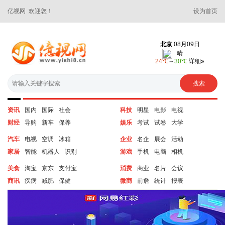
亿视网 欢迎您！
设为首页
资讯
国内
国际
社会
科技
明星
电影
电视
财经
导购
新车
保养
娱乐
考试
试卷
大学
汽车
电视
空调
冰箱
企业
名企
展会
活动
家居
智能
机器人
识别
游戏
手机
电脑
相机
美食
淘宝
京东
支付宝
消费
商业
名片
会议
商讯
疾病
减肥
保健
微商
前詹
统计
报表