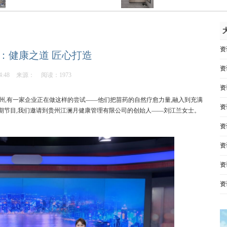
资
：健康之道 匠心打造
资
4:48
来源：
阅读：1973
资
州,有一家企业正在做这样的尝试——他们把苗药的自然疗愈力量,融入到充满
资
本期节目,我们邀请到贵州江澜月健康管理有限公司的创始人——刘江兰女士。
资
资
资
资