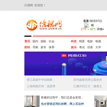
亿视网 欢迎您！
资讯
国内
国际
社会
科技
明星
电影
电视
财经
导购
新车
保养
娱乐
考试
试卷
大学
资江高级中学彭晓辉：
苏州超级毛球公园史庆
上海殊馥庄琦：温柔掌
江澜月刘江兰：健康之
装修的过程中，我们总是会发现，
包水管谁还用红砖啊，网上买这种