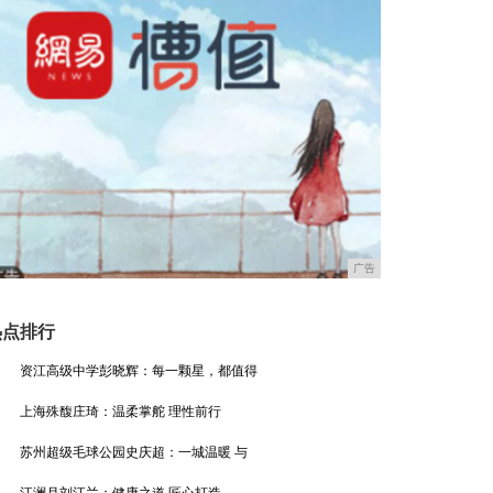
广告
热点排行
资江高级中学彭晓辉：每一颗星，都值得
上海殊馥庄琦：温柔掌舵 理性前行
苏州超级毛球公园史庆超：一城温暖 与