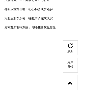
江澜月刘江兰：健康之道 匠心打造
都安乐宜黄任桥：初心不改 筑梦还乡
河北启润李永彬：褪去浮华 诚筑久安
海南冀新羽张东丽：与时俱进 筑见新生
刷新
用户
反馈