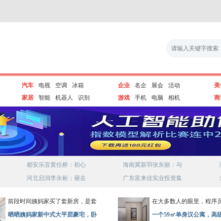
汽车
电视
空调
冰箱
企业
名企
展会
活动
美
家居
智能
机器人
识别
游戏
手机
电脑
相机
商
都安乐宜黄任桥：初心
海南冀新羽张东丽：与
河北启润李永彬：褪去
广东富来佳实业投资集
前段时间姨妈家买了套新房，是套
在大多数人的眼里，程序
晒晒姨妈家新中式大平层豪宅，卧
一个59㎡单身汉公寓，高