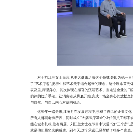
对于刘江兰女士而言,从事大健康足浴这个领域,是因为她一直
了“艺术疗愈”,把养生和艺术美学结合起来的理念。这个理念首先
表及里,调理身心。其次体现在感官的沉浸艺术。当走进企业的门店
韵律的拉升手法。让消费者从脚底开始,完成一场全身心的放松之
与自然、与自己内心对话的机会。
这些年一路走来,江澜月在发展过程中,形成了自己的企业文化
所有人都能老有所养。同时成立“大病医疗基金”,让任何员工都不
能在城市扎根,住有所居。刘江兰女士在节目中说道:“这“三个所”
就是他们最坚实的后盾。到今天,这个承诺已经帮助了很多个家庭。