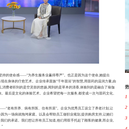
坚持的使命感——“为养生服务业赢得尊严”。也正是因为这个使命,她提出
体现在身体的疗愈艺术。企业传承苗族“千年苗浴”的智慧,用苗药的温润力量,由
,消费者听到的是空灵鼓的悠扬,闻到的是草本的清香,体验到的是融合了瑜伽
旅。最后是文化的体验艺术。企业希望把每一次服务,都变成一次与苗药文化、
1
2
——“老有所养、病有所医、住有所居”。企业为优秀员工设立了养老计划,让
会因为一场病就拖垮家庭。以及会帮助员工做职业规划,提供购房支持,让她们
3
,是我们的承诺。我们想让所有员工知道,他们用双手托起了顾客的健康,而企业,
”
4