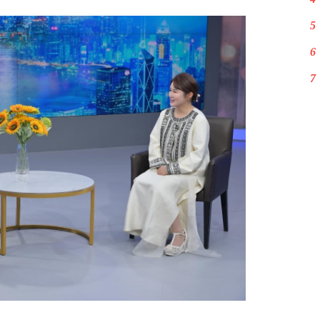
5
6
7