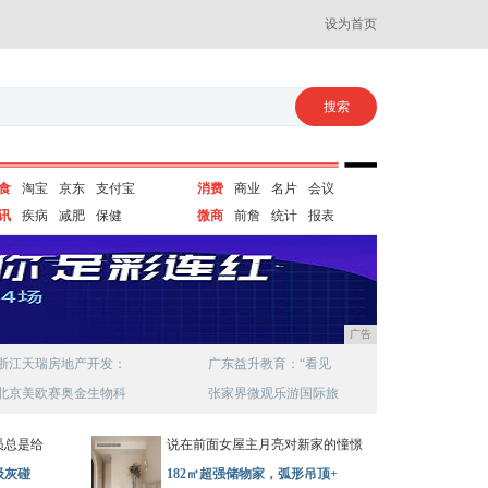
设为首页
食
淘宝
京东
支付宝
消费
商业
名片
会议
讯
疾病
减肥
保健
微商
前詹
统计
报表
广告
浙江天瑞房地产开发：
广东益升教育：“看见
北京美欧赛奥金生物科
张家界微观乐游国际旅
员总是给
说在前面女屋主月亮对新家的憧憬
级灰碰
182㎡超强储物家，弧形吊顶+