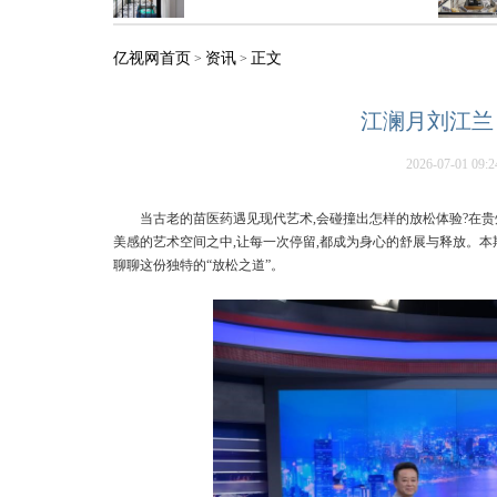
亿视网首页
资讯
正文
>
>
江澜月刘江兰
2026-07-01 09:2
当古老的苗医药遇见现代艺术,会碰撞出怎样的放松体验?在贵
美感的艺术空间之中,让每一次停留,都成为身心的舒展与释放。
聊聊这份独特的“放松之道”。