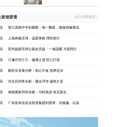
进入新闻频道 >
大家都爱看
讯
|
资江高级中学彭晓辉：每一颗星，都值得被看见
讯
|
上海殊馥庄琦：温柔掌舵 理性前行
讯
|
苏州超级毛球公园史庆超：一城温暖 与宠同行
讯
|
江澜月刘江兰：健康之道 匠心打造
讯
|
都安乐宜黄任桥：初心不改 筑梦还乡
讯
|
河北启润李永彬：褪去浮华 诚筑久安
讯
|
海南冀新羽张东丽：与时俱进 筑见新生
讯
|
广东富来佳实业投资集团刘普青、刘俊徽：以实