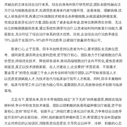
术融合的立体化综合治疗体系。结合自身海外医疗研究积淀,团队创新性融合汉
方疗法与细胞免疫技术,先调理患者身体代谢与微环境、改善体能、缓解病痛,优
化人体免疫环境,再通过NK细胞技术精准击杀肿瘤细胞,从根源遏制肿瘤发展。
凭借这套差异化治疗方案,团队创造了诸多临床奇迹,曾将仅剩两周生存期、无法
站立的晚期胰腺癌患者,通过系统性调理与治疗,让患者短时间内恢复行动能力,重
获新生,充分印证了综合治疗体系的强大优势。目前,企业综合治疗治愈率接近
70%,远高于全国20%-30%的平均治愈率,以硬核疗效赢得市场认可。
医者仁心,止于至善。田丰丰始终坚持以患者为中心,要求团队全员换位思
考、感同身受,摒弃商业化逐利思维,坚守医疗初心。团队致力于打破细胞治疗高
价壁垒,持续优化技术、降低研发成本,推动高端细胞治疗走向平民化,避免患者因
病返贫,真正以技术拯救家庭。在人才建设上,企业秉持“求贤若渴、不留庸才、
重金育才”的理念,组建三千余人的专业科研与医疗团队,以严苛标准筛选人才、
以优质资源赋能人才,为技术迭代与临床诊疗筑牢人才根基。同时,田丰丰兼顾科
研、临床与管理工作,以疗效为核心导向,凝聚团队共识,高效推动技术创新与临床
落地。
立足当下,展望未来,田丰丰带领团队锚定“天下无癌”的终极愿景,脚踏实地深
耕科研,争分夺秒攻克技术难题。团队以猎豹般的执着死磕肿瘤治疗难题,坚守创
新初心,坚持“癌症不死、创新不止”,持续打磨立体化治疗体系,力争将综合治愈率
提升至80%的全新目标。同时,他积极倡导肿瘤科普工作,希望通过专业科普破除
大众对癌症的认知误区,消除医患信息壁垒,引导民众以科学、冷静、积极的心态