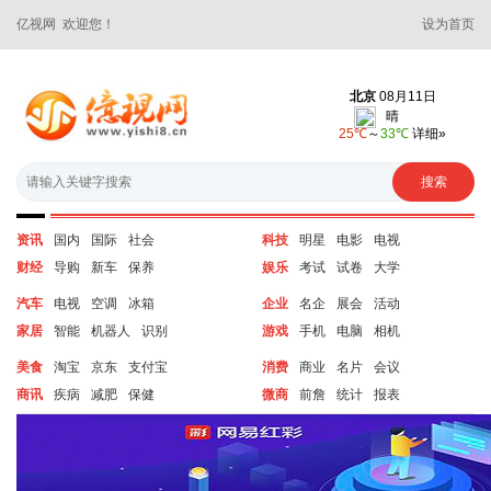
亿视网 欢迎您！
设为首页
资讯
国内
国际
社会
科技
明星
电影
电视
财经
导购
新车
保养
娱乐
考试
试卷
大学
汽车
电视
空调
冰箱
企业
名企
展会
活动
家居
智能
机器人
识别
游戏
手机
电脑
相机
美食
淘宝
京东
支付宝
消费
商业
名片
会议
商讯
疾病
减肥
保健
微商
前詹
统计
报表