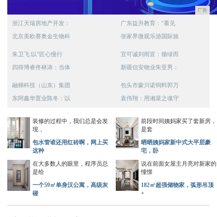
广告
浙江天瑞房地产开发：
广东益升教育：“看见
北京美欧赛奥金生物科
张家界微观乐游国际旅
朱卫飞:以“匠心慢行
宜可诚刘雨宣：循绿而
四得博睿佟林涛：当体
新疆信安物业朱亚男：
融梯科技（山东）集团
包头市蒙川诺饲料郭万
东阿鑫华置业陈冬：以
袁伟翔：用湘菜之魂守
装修的过程中，我们总是会发
前段时间姨妈家买了套新房，
现，
是套
包水管谁还用红砖啊，网上买
晒晒姨妈家新中式大平层豪
这种
宅，卧
在大多数人的眼里，程序员总
说在前面女屋主月亮对新家的
是给
憧憬
一个59㎡单身汉公寓，高级灰
182㎡超强储物家，弧形吊顶
碰
+