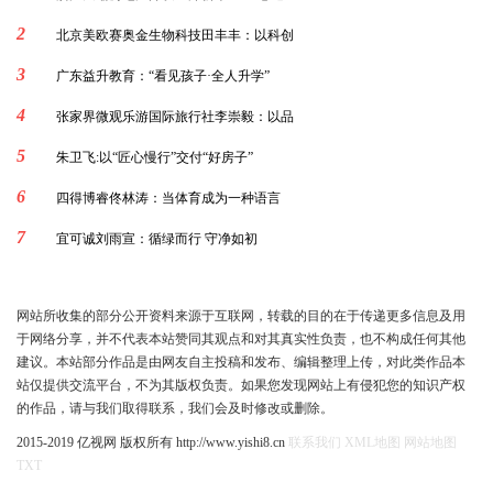
2
北京美欧赛奥金生物科技田丰丰：以科创
3
广东益升教育：“看见孩子·全人升学”
4
张家界微观乐游国际旅行社李崇毅：以品
5
朱卫飞:以“匠心慢行”交付“好房子”
6
四得博睿佟林涛：当体育成为一种语言
7
宜可诚刘雨宣：循绿而行 守净如初
网站所收集的部分公开资料来源于互联网，转载的目的在于传递更多信息及用
于网络分享，并不代表本站赞同其观点和对其真实性负责，也不构成任何其他
建议。本站部分作品是由网友自主投稿和发布、编辑整理上传，对此类作品本
站仅提供交流平台，不为其版权负责。如果您发现网站上有侵犯您的知识产权
的作品，请与我们取得联系，我们会及时修改或删除。
2015-2019 亿视网 版权所有 http://www.yishi8.cn
联系我们
XML地图
网站地图
TXT