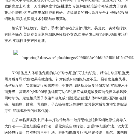
南加州大学等地设立研发中心,搭建专属科研平台与转化基地。企业秉持“在一米
宽的宽度上,打出一万米的深度”的深耕理念,专注肿瘤精准治疗领域,致力于攻克
难治性肿瘤,这与田丰丰深耕肿瘤科研、造福患者的初心高度契合,让他毅然投身
细胞抗癌领域,深耕技术创新与临床落地。
相较于传统放疗、化疗、手术治疗存在的副作用大、易复发、实体瘤疗效
有限等痛点,美欧赛奥金聚焦细胞免疫核心赛道,自主研发出核心NK006细胞治疗
技术,实现行业突破性创新。
NK细胞是人体细胞免疫的核心“杀伤细胞”,可主动识别、精准击杀癌细胞,无
需介质介导,抗癌效果高效直接。针对传统NK细胞纯度不足、易引发免疫风暴、
杀伤精度弱、实体瘤治疗效果差等行业难题,团队历经反复科研攻坚,实现技术全
面升级。其研发的NK006细胞纯度可达98%,彻底规避超敏反应与免疫风暴风险,
同时杀伤、定位相关因子表达率超九成,活性远超普通人体NK细胞2至5倍,在肝
癌、胰腺癌、肺癌、乳腺癌、子宫癌等难治性肿瘤,尤其是术后复发性实体瘤治
疗中,展现出极强的临床优势。
在多年临床实践中,田丰丰打破传统单一治疗思维,独创NK细胞原位诱导六
大疗法——原位细胞逆转疗法、强化免疫自噬疗法、加强NK细胞疗法、汉方国
医经典疗法、精准靶向再生疗法、脏腑功能恢复疗法,构建传统、现代、未来技