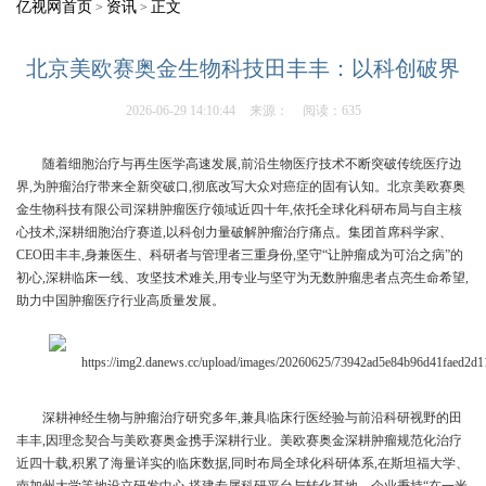
亿视网首页
资讯
正文
>
>
北京美欧赛奥金生物科技田丰丰：以科创破界
2026-06-29 14:10:44
来源：
阅读：635
随着细胞治疗与再生医学高速发展,前沿生物医疗技术不断突破传统医疗边
界,为肿瘤治疗带来全新突破口,彻底改写大众对癌症的固有认知。北京美欧赛奥
金生物科技有限公司深耕肿瘤医疗领域近四十年,依托全球化科研布局与自主核
心技术,深耕细胞治疗赛道,以科创力量破解肿瘤治疗痛点。集团首席科学家、
CEO田丰丰,身兼医生、科研者与管理者三重身份,坚守“让肿瘤成为可治之病”的
初心,深耕临床一线、攻坚技术难关,用专业与坚守为无数肿瘤患者点亮生命希望,
助力中国肿瘤医疗行业高质量发展。
深耕神经生物与肿瘤治疗研究多年,兼具临床行医经验与前沿科研视野的田
丰丰,因理念契合与美欧赛奥金携手深耕行业。美欧赛奥金深耕肿瘤规范化治疗
近四十载,积累了海量详实的临床数据,同时布局全球化科研体系,在斯坦福大学、