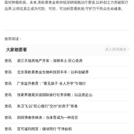
面对肿瘤疾病。未来,美欧赛奥金将持续深耕细胞治疗赛道,以科创之力突破医疗
边界,让癌症真正成为可防、可控、可治的普通疾病,守护万千民众生命健康。
推荐阅读：
进入新闻频道 >
大家都爱看
资讯
|
浙江天瑞房地产开发：深耕本土 匠心造房
资讯
|
北京美欧赛奥金生物科技田丰丰：以科创破界
资讯
|
广东益升教育：“看见孩子·全人升学”引领行
资讯
|
张家界微观乐游国际旅行社李崇毅：以品质赴山
资讯
|
朱卫飞:以“匠心慢行”交付“好房子”答卷
资讯
|
四得博睿佟林涛：当体育成为一种语言
资讯
|
宜可诚刘雨宣：循绿而行 守净如初