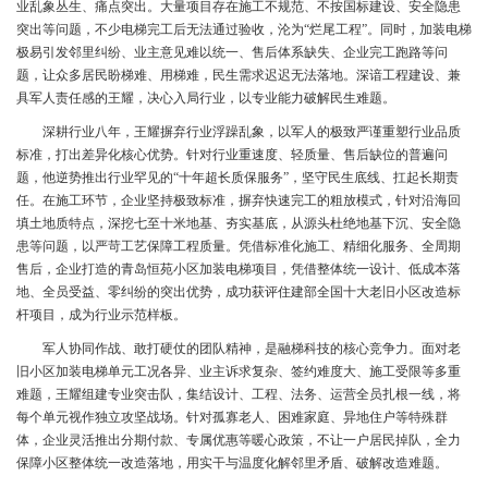
业乱象丛生、痛点突出。大量项目存在施工不规范、不按国标建设、安全隐患
突出等问题，不少电梯完工后无法通过验收，沦为“烂尾工程”。同时，加装电梯
极易引发邻里纠纷、业主意见难以统一、售后体系缺失、企业完工跑路等问
题，让众多居民盼梯难、用梯难，民生需求迟迟无法落地。深谙工程建设、兼
具军人责任感的王耀，决心入局行业，以专业能力破解民生难题。
深耕行业八年，王耀摒弃行业浮躁乱象，以军人的极致严谨重塑行业品质
标准，打出差异化核心优势。针对行业重速度、轻质量、售后缺位的普遍问
题，他逆势推出行业罕见的
“
十年超长质保服务
”
，坚守民生底线、扛起长期责
任。在施工环节，企业坚持极致标准，摒弃快速完工的粗放模式，针对沿海回
填土地质特点，深挖七至十米地基、夯实基底，从源头杜绝地基下沉、安全隐
患等问题，以严苛工艺保障工程质量。凭借标准化施工、精细化服务、全周期
售后，企业打造的青岛恒苑小区加装电梯项目，凭借整体统一设计、低成本落
地、全员受益、零纠纷的突出优势，成功获评住建部全国十大老旧小区改造标
杆项目，成为行业示范样板。
军人协同作战、敢打硬仗的团队精神，是融梯科技的核心竞争力。面对老
旧小区加装电梯单元工况各异、业主诉求复杂、签约难度大、施工受限等多重
难题，王耀组建专业突击队，集结设计、工程、法务、运营全员扎根一线，将
每个单元视作独立攻坚战场。针对孤寡老人、困难家庭、异地住户等特殊群
体，企业灵活推出分期付款、专属优惠等暖心政策，不让一户居民掉队，全力
保障小区整体统一改造落地，用实干与温度化解邻里矛盾、破解改造难题。