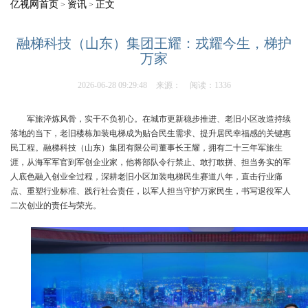
亿视网首页
资讯
正文
>
>
融梯科技（山东）集团王耀：戎耀今生，梯护
万家
2026-06-28 09:29:48
来源：
阅读：1336
军旅淬炼风骨，实干不负初心。在城市更新稳步推进、老旧小区改造持续
落地的当下，老旧楼栋加装电梯成为贴合民生需求、提升居民幸福感的关键惠
民工程。融梯科技（山东）集团有限公司董事长王耀，拥有二十三年军旅生
涯，从海军军官到军创企业家，他将部队令行禁止、敢打敢拼、担当务实的军
人底色融入创业全过程，深耕老旧小区加装电梯
民生赛道八年，直击行业痛
点、重塑行业标准、践行社会责任，以军人担当守护万家民生，书写退役军人
二次创业的责任与荣光。