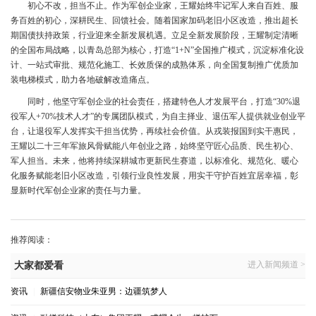
初心不改，担当不止。作为军创企业家，王耀始终牢记军人来自百姓、服
务百姓的初心，深耕民生、回馈社会。随着国家加码老旧小区改造，推出超长
期国债扶持政策，行业迎来全新发展机遇。立足全新发展阶段，王耀制定清晰
的全国布局战略，以青岛总部为核心，打造“1+N”全国推广模式，沉淀标准化设
计、一站式审批、规范化施工、长效质保的成熟体系，向全国复制推广优质加
装电梯模式，助力各地破解改造痛点。
同时，他坚守军创企业的社会责任，搭建特色人才发展平台，打造“30%退
役军人+70%技术人才”的专属团队模式，为自主择业、退伍军人提供就业创业平
台，让退役军人发挥实干担当优势，再续社会价值。从戎装报国到实干惠民，
王耀以二十三年军旅风骨赋能八年创业之路，始终坚守匠心品质、民生初心、
军人担当。未来，他将持续深耕城市更新民生赛道，以标准化、规范化、暖心
化服务赋能老旧小区改造，引领行业良性发展，用实干守护百姓宜居幸福，彰
显新时代军创企业家的责任与力量。
推荐阅读：
进入新闻频道 >
大家都爱看
资讯
|
新疆信安物业朱亚男：边疆筑梦人