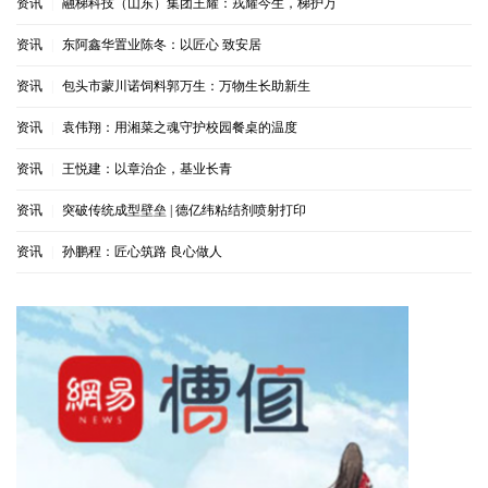
资讯
|
融梯科技（山东）集团王耀：戎耀今生，梯护万
资讯
|
东阿鑫华置业陈冬：以匠心 致安居
资讯
|
包头市蒙川诺饲料郭万生：万物生长助新生
资讯
|
袁伟翔：用湘菜之魂守护校园餐桌的温度
资讯
|
王悦建：以章治企，基业长青
资讯
|
突破传统成型壁垒 | 德亿纬粘结剂喷射打印
资讯
|
孙鹏程：匠心筑路 良心做人