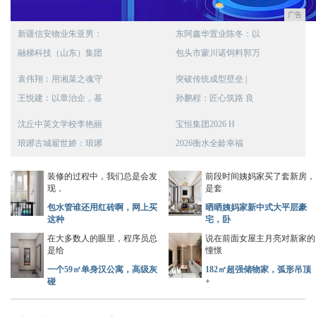
广告
新疆信安物业朱亚男：
东阿鑫华置业陈冬：以
融梯科技（山东）集团
包头市蒙川诺饲料郭万
袁伟翔：用湘菜之魂守
突破传统成型壁垒 |
王悦建：以章治企，基
孙鹏程：匠心筑路 良
沈丘中英文学校李艳丽
宝恒集团2026 H
琅琊古城翟世娇：琅琊
2026衡水全龄幸福
装修的过程中，我们总是会发
前段时间姨妈家买了套新房，
现，
是套
包水管谁还用红砖啊，网上买
晒晒姨妈家新中式大平层豪
这种
宅，卧
在大多数人的眼里，程序员总
说在前面女屋主月亮对新家的
是给
憧憬
一个59㎡单身汉公寓，高级灰
182㎡超强储物家，弧形吊顶
碰
+