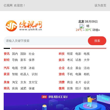
亿视网 欢迎您！
设为首页
资讯
国内
国际
社会
科技
明星
电影
电视
财经
导购
新车
保养
娱乐
考试
试卷
大学
汽车
电视
空调
冰箱
企业
名企
展会
活动
家居
智能
机器人
识别
游戏
手机
电脑
相机
美食
淘宝
京东
支付宝
消费
商业
名片
会议
商讯
疾病
减肥
保健
微商
前詹
统计
报表