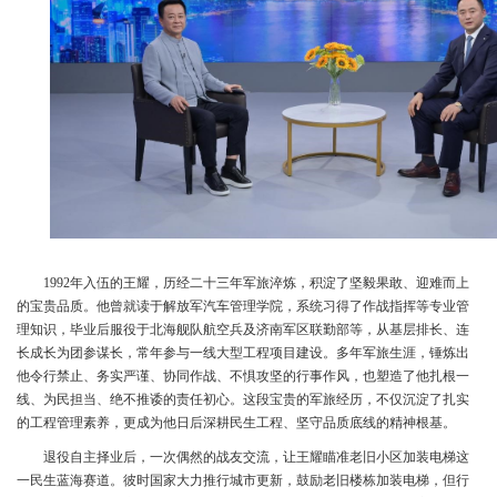
1992年入伍的王耀，历经二十三年军旅淬炼，积淀了坚毅果敢、迎难而上
的宝贵品质。他曾就读于解放军汽车管理学院，
系统习得
了作战指挥等
专业管
理知识，毕业后服役于
北海舰队航空兵及济南军区联勤部等
，从基层排长、连
长成长为团参谋长，常年参与
一线大型工程项目建设
。多年军旅生涯，锤炼出
他令行禁止、务实严谨、协同作战、不惧攻坚的行事作风，也
塑造了他扎根一
线、为民担当、绝不推诿的责任初心。这段宝贵的军旅经历，不仅沉淀了扎实
的工程管理素养，更成为他日后深耕民生工程、坚守品质底线的精神根基。
退役自主择业后，一次偶然的战友交流，让王耀瞄准老旧小区加装电梯这
一民生蓝海赛道。彼时国家大力推行城市更新，鼓励老旧楼栋加装电梯，但行