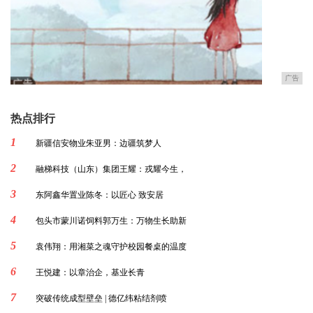
广告
热点排行
1
新疆信安物业朱亚男：边疆筑梦人
2
融梯科技（山东）集团王耀：戎耀今生，
3
东阿鑫华置业陈冬：以匠心 致安居
4
包头市蒙川诺饲料郭万生：万物生长助新
5
袁伟翔：用湘菜之魂守护校园餐桌的温度
6
王悦建：以章治企，基业长青
7
突破传统成型壁垒 | 德亿纬粘结剂喷