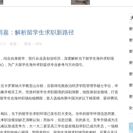
资
lting郭雨嘉：解析留学生求职新路径
资
0:13
来源：
阅读：1850
资
做客访谈节目，结合自身留学、投行从业及创业经历，深度解析当下留学生海外求职现
资
初心，为广大留学生海外求职提供专业参考与方向指引。
资
资
于北卡罗莱纳大学教堂山分校，后获得伦敦政治经济学院管理学硕士学位，毕
购兼并相关工作。凭借对留学生求职困境的深刻洞察，他投身创业领域，打造
资
量助力中国留学生在海外职场站稳脚跟，曾入选福布斯中国30岁以下精英榜、获评腾讯
企
学时相比，当下的留学生求职环境已发生巨大变化。当年的留学环境信息闭塞、
未来职业规划缺乏清晰认知；而如今，信息过载、目的多元、竞争升级成为主
已难以形成竞争力，大一大二甚至高三学生提前规划求职已成为常态，一场精
学生求职的核心困惑，郭雨嘉指出，留学生选择求职辅导机构时，应重点关注