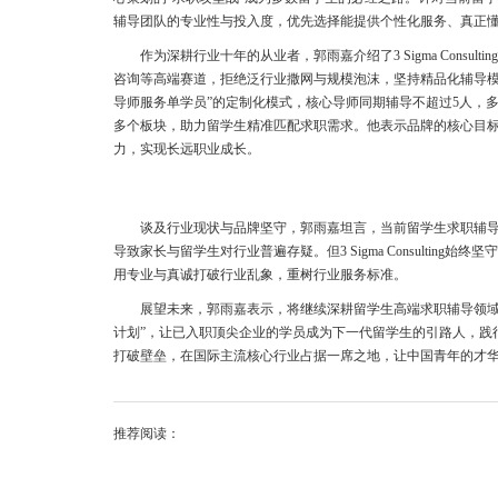
辅导团队的专业性与投入度，优先选择能提供个性化服务、真正
作为深耕行业十年的从业者，郭雨嘉介绍了3 Sigma Cons
咨询等高端赛道，拒绝泛行业撒网与规模泡沫，坚持精品化辅导模
导师服务单学员”的定制化模式，核心导师同期辅导不超过5人，
多个板块，助力留学生精准匹配求职需求。他表示品牌的核心目标不
力，实现长远职业成长。
谈及行业现状与品牌坚守，郭雨嘉坦言，当前留学生求职辅导行
导致家长与留学生对行业普遍存疑。但3 Sigma Consulti
用专业与真诚打破行业乱象，重树行业服务标准。
展望未来，郭雨嘉表示，将继续深耕留学生高端求职辅导领域
计划”，让已入职顶尖企业的学员成为下一代留学生的引路人，践
打破壁垒，在国际主流核心行业占据一席之地，让中国青年的才
推荐阅读：