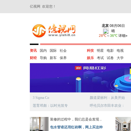
亿视网 欢迎您！
资讯
国内
国际
社会
科技
明星
电影
电视
财经
导购
新车
保养
娱乐
考试
试卷
大学
3 Sigma Co
颜道梁丽利：从美开始
莲育邓彪：以时光筑专
呼伦贝尔市田丰农业：
装修的过程中，我们总是会发现，
包水管谁还用红砖啊，网上买这种