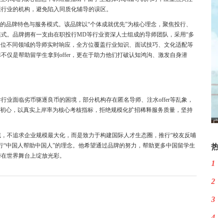
懂行业的机构，避免陷入同质化辅导的误区。
ulting的品牌特色与服务模式。该品牌以“个体成就优先”为核心理念，聚焦投行、
式。品牌拥有一支由在职投行MD等行业资深人士组成的导师团队，采用“多
多位不同领域的导师实时响应，全方位覆盖行业知识、面试技巧、文化适配等
仅是帮助留学生拿到offer，更在于助力他们打破认知鸿沟、激发自身潜
业面临劣币驱逐良币的困境，部分机构存在匿名导师、注水offer等乱象，
ng始终坚守初心，以真实上岸率为核心考核指标，拒绝规模化扩招稀释服务质量，坚持
，不追求企业规模最大化，而是致力于构建国际人才生态圈，推行“校友反哺
行“中国人帮助中国人”的理念。他希望通过品牌的努力，帮助更多中国留学生
华在世界舞台上绽放光彩。
1
2
3
4