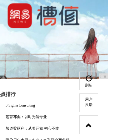
广告
刷新
热点排行
用户
反馈
3 Sigma Consulting
莲育邓彪：以时光筑专业
颜道梁丽利：从美开始 初心不改