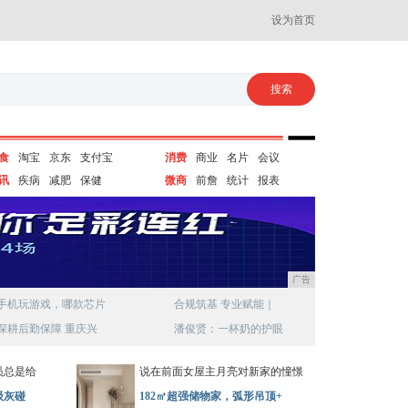
设为首页
食
淘宝
京东
支付宝
消费
商业
名片
会议
讯
疾病
减肥
保健
微商
前詹
统计
报表
广告
手机玩游戏，哪款芯片
合规筑基 专业赋能｜
深耕后勤保障 重庆兴
潘俊贤：一杯奶的护眼
员总是给
说在前面女屋主月亮对新家的憧憬
级灰碰
182㎡超强储物家，弧形吊顶+