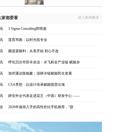
进入新闻频道 >
大家都爱看
讯
|
3 Sigma Consulting郭雨嘉
讯
|
莲育邓彪：以时光筑专业
讯
|
颜道梁丽利：从美开始 初心不改
讯
|
呼伦贝尔市田丰农业：水飞蓟全产业链 赋能乡
讯
|
加州通达陈能豪：深耕冷链赋能民生发展
讯
|
CSA李想：以设计传承赋能国货出海
讯
|
静安外企代表走进花王（中国）研发中心 ——
业
|
2026年值得入手的高性价比手机推荐，“甜