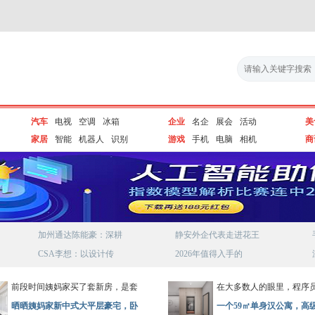
汽车
电视
空调
冰箱
企业
名企
展会
活动
美
家居
智能
机器人
识别
游戏
手机
电脑
相机
商
加州通达陈能豪：深耕
静安外企代表走进花王
CSA李想：以设计传
2026年值得入手的
前段时间姨妈家买了套新房，是套
在大多数人的眼里，程序
晒晒姨妈家新中式大平层豪宅，卧
一个59㎡单身汉公寓，高