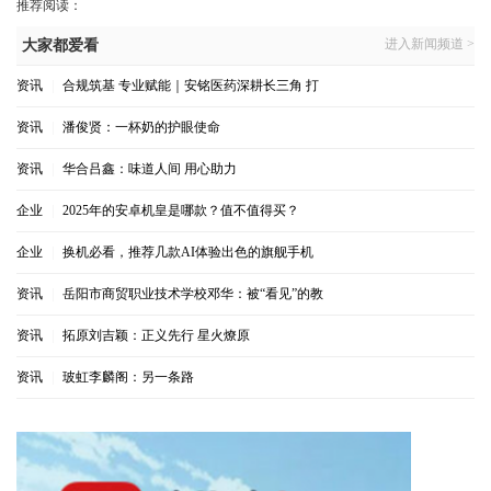
推荐阅读：
进入新闻频道 >
大家都爱看
资讯
|
合规筑基 专业赋能｜安铭医药深耕长三角 打
资讯
|
潘俊贤：一杯奶的护眼使命
资讯
|
华合吕鑫：味道人间 用心助力
企业
|
2025年的安卓机皇是哪款？值不值得买？
企业
|
换机必看，推荐几款AI体验出色的旗舰手机
资讯
|
岳阳市商贸职业技术学校邓华：被“看见”的教
资讯
|
拓原刘吉颖：正义先行 星火燎原
资讯
|
玻虹李麟阁：另一条路