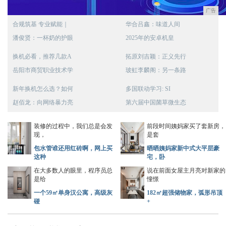
广告
合规筑基 专业赋能｜
华合吕鑫：味道人间
潘俊贤：一杯奶的护眼
2025年的安卓机皇
换机必看，推荐几款A
拓原刘吉颖：正义先行
岳阳市商贸职业技术学
玻虹李麟阁：另一条路
新年换机怎么选？如何
多国联动学习: SI
赵佰龙：向网络暴力亮
第六届中国菌草微生态
装修的过程中，我们总是会发
前段时间姨妈家买了套新房，
现，
是套
包水管谁还用红砖啊，网上买
晒晒姨妈家新中式大平层豪
这种
宅，卧
在大多数人的眼里，程序员总
说在前面女屋主月亮对新家的
是给
憧憬
一个59㎡单身汉公寓，高级灰
182㎡超强储物家，弧形吊顶
碰
+