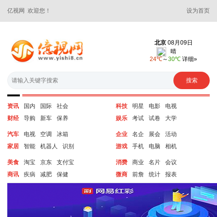
亿视网 欢迎您！
设为首页
资讯
国内
国际
社会
科技
明星
电影
电视
财经
导购
新车
保养
娱乐
考试
试卷
大学
汽车
电视
空调
冰箱
企业
名企
展会
活动
家居
智能
机器人
识别
游戏
手机
电脑
相机
美食
淘宝
京东
支付宝
消费
商业
名片
会议
商讯
疾病
减肥
保健
微商
前詹
统计
报表