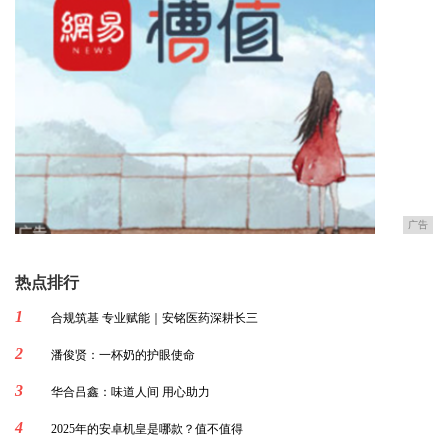
广告
热点排行
1
合规筑基 专业赋能｜安铭医药深耕长三
2
潘俊贤：一杯奶的护眼使命
3
华合吕鑫：味道人间 用心助力
4
2025年的安卓机皇是哪款？值不值得