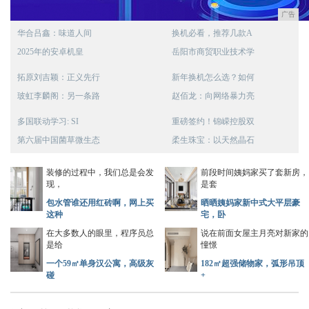
广告
华合吕鑫：味道人间
换机必看，推荐几款A
2025年的安卓机皇
岳阳市商贸职业技术学
拓原刘吉颖：正义先行
新年换机怎么选？如何
玻虹李麟阁：另一条路
赵佰龙：向网络暴力亮
多国联动学习: SI
重磅签约！锦嵘控股双
第六届中国菌草微生态
柔生珠宝：以天然晶石
装修的过程中，我们总是会发
前段时间姨妈家买了套新房，
现，
是套
包水管谁还用红砖啊，网上买
晒晒姨妈家新中式大平层豪
这种
宅，卧
在大多数人的眼里，程序员总
说在前面女屋主月亮对新家的
是给
憧憬
一个59㎡单身汉公寓，高级灰
182㎡超强储物家，弧形吊顶
碰
+