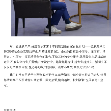
对于企业的未来,吕鑫表示未来十年的规划是百家百亿计划——也就是助力
100家餐饮企业实现品牌化,年营业额超1亿。企业的目标是小而专、深而精、活
得久。小而专、深而精是华合的取舍,不做其他的专业服务,就只聚焦在品牌战略
定位,不服务全行业,只聚焦在餐饮行业。越聚焦越专业,越专业越持久。活得久不
仅仅是华合的目标,也是咨询客户的目标。流水不争先,争的是滔滔不绝。
我们时常会困惑于自己到底想要什么,每天脑海中都会冒出很多的念头,但是
那些始终不灭的才能叫做热爱。因为热爱,翻山越岭、披荆斩棘,也只会更加坚
定。
推荐阅读：