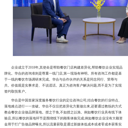
企业成立于2018年,其使命是帮助餐饮门店构建差异化,帮助餐饮企业实现品
牌化。华合的咨询准则是尊重一线门店,第一现场有神明。所有咨询工作都是基
于一线的餐饮市场调研来完成。华合与合作伙伴的关系是同念同行、荣辱与
共。价值观是实事求是、不说谎话。真正为咨询客户解决问题,而不是为了实现
签约取悦客户。
华合是中国首家深度服务餐饮行业的定位咨询公司,结合餐饮的行业特点、
落地难点进行一一攻破。华合不仅仅把差异化方案做出来,还要通过教练的方式
教会餐饮企业做品牌落地。授之于鱼,不如授之以渔。例如餐饮行业具有线下体
验店,所以餐饮的落地环节是围绕线下的顾客体验完成;例如餐饮企业没有大额资
金用于打广告做品牌曝光,所以流量获取是通过新媒体低成本或者零成本获客实