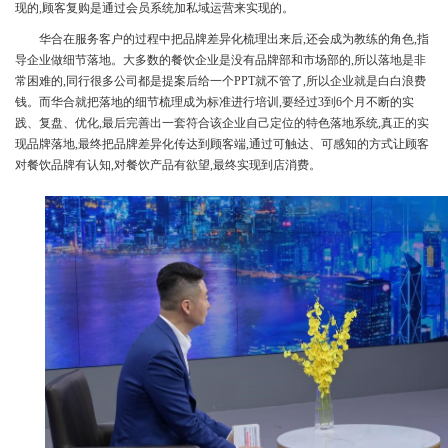
现的,顾客复购是通过会员系统加私域运营来实现的。
华合在服务客户的过程中把品牌差异化梳理出来后,还会成为教练的角色,指
导企业做细节落地。大多数的餐饮企业是没有品牌部和市场部的,所以落地是非
常困难的,同行很多公司都是提案后给一个PPT就不管了,所以企业就是白白浪费
钱。而华合就把落地的细节梳理成为标准进行培训,要经过3到6个月不断的实
践、复盘、优化,最后完善出一套符合该企业自己定位的特色落地系统,真正的实
现品牌落地,最终把品牌差异化传达到顾客端,通过可触达、可感知的方式让顾客
对餐饮品牌有认知,对餐饮产品有欲望,最终实现到店消费。