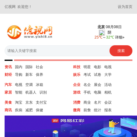
亿视网 欢迎您！
设为首页
资讯
国内
国际
社会
科技
明星
电影
电视
财经
导购
新车
保养
娱乐
考试
试卷
大学
汽车
电视
空调
冰箱
企业
名企
展会
活动
家居
智能
机器人
识别
游戏
手机
电脑
相机
美食
淘宝
京东
支付宝
消费
商业
名片
会议
商讯
疾病
减肥
保健
微商
前詹
统计
报表