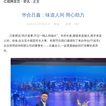
亿视网首页
资讯
正文
>
>
华合吕鑫：味道人间 用心助力
2026-05-29 09:22:47
来源：
阅读：1987
汪曾祺说“四方食事,不过一碗人间烟火”。市井长巷,聚拢来是烟火,推开来是
人间。饮食,自古至今都是民生大事。本期节目我们邀请到了来自华合(宁波市)
企业管理咨询有限公司的董事长——吕鑫女士,一起看看她如何打造餐饮差异
化。