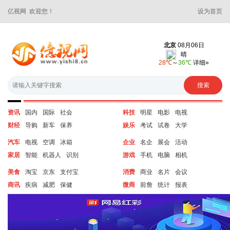
亿视网 欢迎您！
设为首页
资讯
国内
国际
社会
科技
明星
电影
电视
财经
导购
新车
保养
娱乐
考试
试卷
大学
汽车
电视
空调
冰箱
企业
名企
展会
活动
家居
智能
机器人
识别
游戏
手机
电脑
相机
美食
淘宝
京东
支付宝
消费
商业
名片
会议
商讯
疾病
减肥
保健
微商
前詹
统计
报表