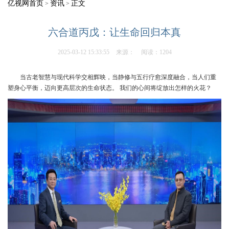
亿视网首页
资讯
正文
>
>
六合道丙戊：让生命回归本真
2025-03-12 15:33:55
来源：
阅读：1204
当古老智慧与现代科学交相辉映，当静修与五行疗愈深度融合，当人们重
塑身心平衡，迈向更高层次的生命状态。 我们的心间将绽放出怎样的火花？