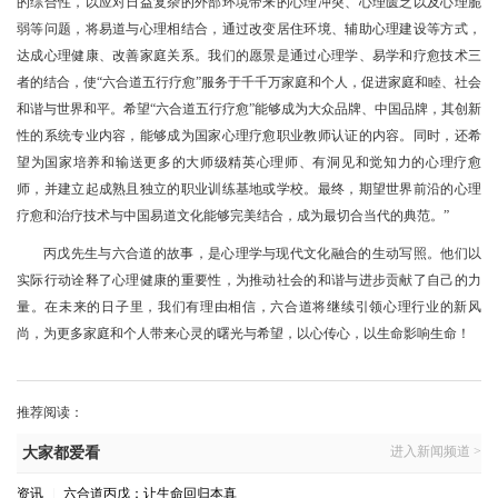
的综合性，以应对日益复杂的外部环境带来的心理冲突、心理匮乏以及心理脆
弱等问题，将易道与心理相结合，通过改变居住环境、辅助心理建设等方式，
达成心理健康、改善家庭关系。我们的愿景是通过心理学、易学和疗愈技术三
者的结合，使“六合道五行疗愈”服务于千千万家庭和个人，促进家庭和睦、社会
和谐与世界和平。希望“六合道五行疗愈”能够成为大众品牌、中国品牌，其创新
性的系统专业内容，能够成为国家心理疗愈职业教师认证的内容。同时，还希
望为国家培养和输送更多的大师级精英心理师、有洞见和觉知力的心理疗愈
师，并建立起成熟且独立的职业训练基地或学校。最终，期望世界前沿的心理
疗愈和治疗技术与中国易道文化能够完美结合，成为最切合当代的典范。”
丙戊先生与六合道的故事，是心理学与现代文化融合的生动写照。他们以
实际行动诠释了心理健康的重要性，为推动社会的和谐与进步贡献了自己的力
量。在未来的日子里，我们有理由相信，六合道将继续引领心理行业的新风
尚，为更多家庭和个人带来心灵的曙光与希望，以心传心，以生命影响生命！
推荐阅读：
进入新闻频道 >
大家都爱看
资讯
|
六合道丙戊：让生命回归本真