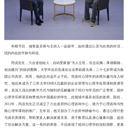
本期节目，做客嘉宾将与主持人一起探寻，如何通过心灵与自然的对话，
找到内在的平静与和谐。
丙戊先生，六合道创始人，自幼受家族“为人立世，壮志在胸；厚德载物，
创业建功”的祖训熏陶，大学毕业后迅速在企业界崭露头角，二十七岁即成为集
团公司高管。然而，他的志向远不止于此。凭借对心理学的浓厚兴趣与深入研
究，他后来成为了三所大学EMBA总裁班的企业管理与心理学应用课程授课导
师，其深入浅出的教学方式与独到的见解赢得了同行与学员的广泛赞誉。国外
心理学宗师甚至称赞他为中国最好的学生，此领域中最具创见的老师。因此，
2012年，丙戊先生正式成立了六合道郑州心理咨询中心，致力于心理咨询与性
格心理学课程的推广。五年后，他又创办了六合郑州静修中心，通过心理疗愈
与成长类课程，帮助更多人解决家庭关系、亲子教育以及身心健康问题，提供
了综合解决方案。这一系列的举措，不仅体现了他对心理学的深刻洞察，更展