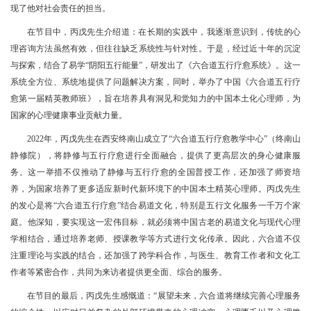
现了他对社会责任的担当。
在节目中，丙戊先生介绍道：在长期的实践中，我逐渐意识到，传统的心
理咨询方法虽然有效，但往往缺乏系统性与针对性。于是，经过近十年的沉淀
与探索，结合了易学“阴阳五行能量”，研发出了《六合道五行疗愈系统》。这一
系统全方位、系统地提供了问题解决方案，同时，举办了中国《六合道五行疗
愈第一届精英教师班》，旨在培养具有洞见和觉知力的中国本土化心理师，为
国家的心理健康事业贡献力量。
2022年，丙戊先生在西安终南山成立了“六合道五行疗愈教学中心”（终南山
静修院），将静修与五行疗愈进行全面融合，提供了更高层次的身心健康服
务。这一举措不仅推动了静修与五行疗愈的全国普授工作，还加强了师资培
养，为国家培养了更多适应新时代新环境下的中国本土精英心理师。丙戊先生
的发心是将“六合道五行疗愈”结合易道文化，特别是五行文化服务一千万个家
庭。他深知，要实现这一宏伟目标，就必须将中国古老的易道文化与现代心理
学相结合，通过培养老师、授课教学等方式进行文化传承。因此，六合道不仅
注重理论与实践的结合，还加强了跨学科合作，与医生、教育工作者和文化工
作者等紧密合作，共同为来访者提供更全面、综合的服务。
在节目的最后，丙戊先生感慨道：“展望未来，六合道将继续完善心理服务