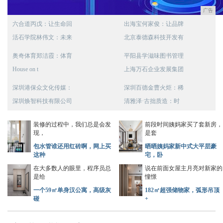
广告
六合道丙戊：让生命回
出海宝何家俊：让品牌
活石学院林伟文：未来
北京泰德森科技开发有
奥奇体育郑洁霞：体育
平阳县学滋味图书管理
House on t
上海万石企业发展集团
深圳港保众文化传媒：
深圳百德金曹火炬：稀
深圳焕智科技有限公司
清雅泽·古拙质造：时
装修的过程中，我们总是会发
前段时间姨妈家买了套新房，
现，
是套
包水管谁还用红砖啊，网上买
晒晒姨妈家新中式大平层豪
这种
宅，卧
在大多数人的眼里，程序员总
说在前面女屋主月亮对新家的
是给
憧憬
一个59㎡单身汉公寓，高级灰
182㎡超强储物家，弧形吊顶
碰
+