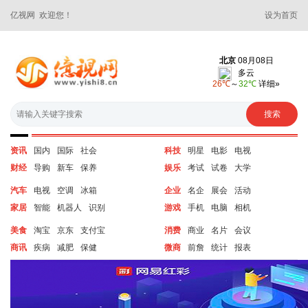
亿视网 欢迎您！
设为首页
资讯
国内
国际
社会
科技
明星
电影
电视
财经
导购
新车
保养
娱乐
考试
试卷
大学
汽车
电视
空调
冰箱
企业
名企
展会
活动
家居
智能
机器人
识别
游戏
手机
电脑
相机
美食
淘宝
京东
支付宝
消费
商业
名片
会议
商讯
疾病
减肥
保健
微商
前詹
统计
报表