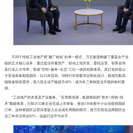
不同于传统工业地产商“建厂收租”的单一模式，万石集团构建了覆盖全产业
链的五大核心业务：通过盘活存量资产、联动土地开发、委托运营、智库咨询
及行业人才培养，形成“空间+服务+生态”三位一体的创新体系。其打造的昆山
卡亚迪装备制造园区，以15米层高、30吨行车荷载等定制化设计，精准匹配高
端装备制造需求，使入驻企业产能提升40%，成为长三角制造业升级的标杆案
例。
“工业地产的本质是产业服务。”吴雪惠强调，集团独创的“资本+营销+技
术”赋能体系，已助力32家企业完成上市筹备，推动150余家中小企业获得国际
订单。这种将园区运营深度嵌入企业成长周期的模式，使万石智谷品牌园区企
业三年存活率达92%，远超行业平均水平。