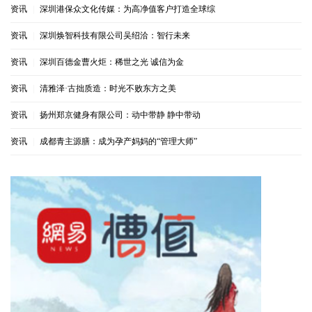
资讯
|
深圳港保众文化传媒：为高净值客户打造全球综
资讯
|
深圳焕智科技有限公司吴绍洽：智行未来
资讯
|
深圳百德金曹火炬：稀世之光 诚信为金
资讯
|
清雅泽·古拙质造：时光不败东方之美
资讯
|
扬州郑京健身有限公司：动中带静 静中带动
资讯
|
成都青主源膳：成为孕产妈妈的“管理大师”