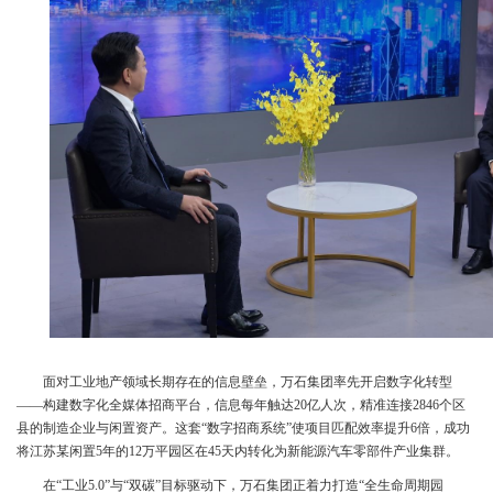
面对工业地产领域长期存在的信息壁垒，万石集团率先开启数字化转型
——构建数字化全媒体招商平台，信息每年触达20亿人次，精准连接2846个区
县的制造企业与闲置资产。这套“数字招商系统”使项目匹配效率提升6倍，成功
将江苏某闲置5年的12万平园区在45天内转化为新能源汽车零部件产业集群。
在“工业5.0”与“双碳”目标驱动下，万石集团正着力打造“全生命周期园