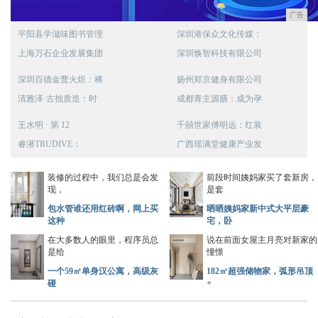
广告
平阳县学滋味图书管理
深圳港保众文化传媒：
上海万石企业发展集团
深圳焕智科技有限公司
深圳百德金曹火炬：稀
扬州郑京健身有限公司
清雅泽·古拙质造：时
成都青主源膳：成为孕
王水明 · 第 12
千囍世家傅明远：红装
睿潜TRUDIVE：
广西瑶满堂健康产业发
装修的过程中，我们总是会发
前段时间姨妈家买了套新房，
现，
是套
包水管谁还用红砖啊，网上买
晒晒姨妈家新中式大平层豪
这种
宅，卧
在大多数人的眼里，程序员总
说在前面女屋主月亮对新家的
是给
憧憬
一个59㎡单身汉公寓，高级灰
182㎡超强储物家，弧形吊顶
碰
+