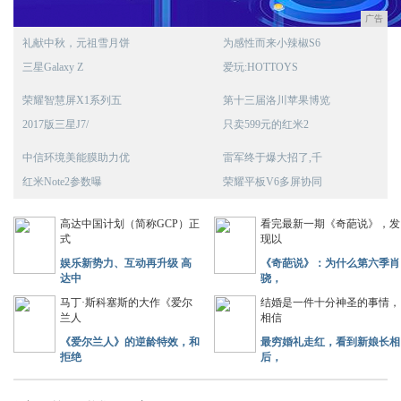
广告
礼献中秋，元祖雪月饼
为感性而来小辣椒S6
三星Galaxy Z
爱玩:HOTTOYS
荣耀智慧屏X1系列五
第十三届洛川苹果博览
2017版三星J7/
只卖599元的红米2
中信环境美能膜助力优
雷军终于爆大招了,千
红米Note2参数曝
荣耀平板V6多屏协同
高达中国计划（简称GCP）正
看完最新一期《奇葩说》，发
式
现以
娱乐新势力、互动再升级 高
《奇葩说》：为什么第六季肖
达中
骁，
马丁·斯科塞斯的大作《爱尔
结婚是一件十分神圣的事情，
兰人
相信
《爱尔兰人》的逆龄特效，和
最穷婚礼走红，看到新娘长相
拒绝
后，