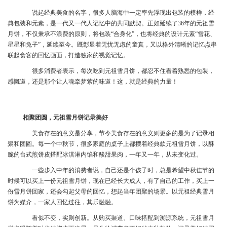
说起经典美食的名字，很多人脑海中一定率先浮现出包装的模样，经
典包装和元素，是一代又一代人记忆中的共同默契。正如延续了36年的元祖雪
月饼，不仅秉承不浪费的原则，将包装“合身化”，也将经典的设计元素“雪花、
星星和兔子”，延续至今。既彰显着无忧无虑的童真，又以格外清晰的记忆点串
联起食客的回忆画面，打造独家的视觉记忆。
很多消费者表示，每次吃到元祖雪月饼，都忍不住看着熟悉的包装，
感慨道，还是那个让人魂牵梦萦的味道！这，就是经典的力量！
相聚团圆，元祖雪月饼记录美好
美食存在的意义是分享，节令美食存在的意义则更多的是为了记录相
聚和团圆。每一个中秋节，很多家庭的桌子上都摆着经典款元祖雪月饼，以酥
脆的台式煎饼皮搭配冰淇淋内馅和酸甜果肉，一年又一年，从未变化过。
一些步入中年的消费者说，自己还是个孩子时，总是希望中秋佳节的
时候可以买上一份元祖雪月饼，现在已经长大成人，有了自己的工作，买上一
份雪月饼回家，还会勾起父母的回忆，想起当年团聚的场景。以元祖经典雪月
饼为媒介，一家人回忆过往，其乐融融。
看似不变，实则创新。从购买渠道、口味搭配到溯源系统，元祖雪月