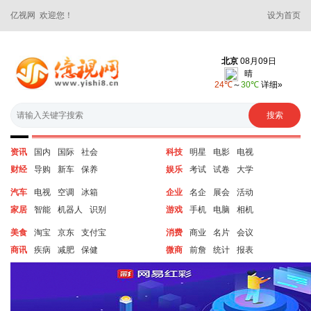
亿视网 欢迎您！
设为首页
资讯
国内
国际
社会
科技
明星
电影
电视
财经
导购
新车
保养
娱乐
考试
试卷
大学
汽车
电视
空调
冰箱
企业
名企
展会
活动
家居
智能
机器人
识别
游戏
手机
电脑
相机
美食
淘宝
京东
支付宝
消费
商业
名片
会议
商讯
疾病
减肥
保健
微商
前詹
统计
报表