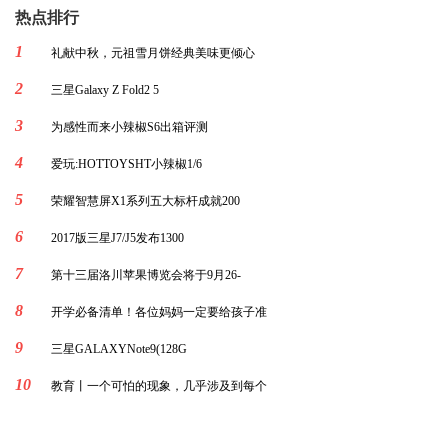
热点排行
1
礼献中秋，元祖雪月饼经典美味更倾心
2
三星Galaxy Z Fold2 5
3
为感性而来小辣椒S6出箱评测
4
爱玩:HOTTOYSHT小辣椒1/6
5
荣耀智慧屏X1系列五大标杆成就200
6
2017版三星J7/J5发布1300
7
第十三届洛川苹果博览会将于9月26-
8
开学必备清单！各位妈妈一定要给孩子准
9
三星GALAXYNote9(128G
10
教育丨一个可怕的现象，几乎涉及到每个