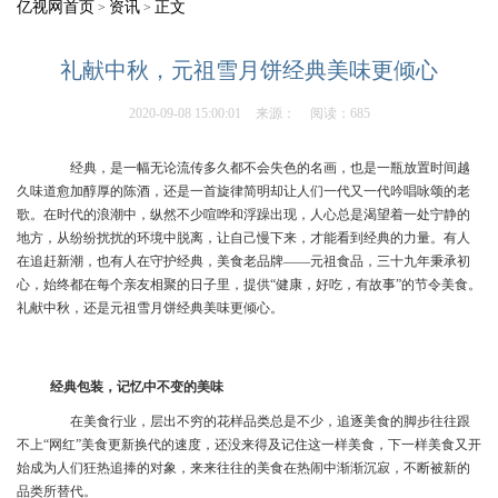
亿视网首页
资讯
正文
>
>
礼献中秋，元祖雪月饼经典美味更倾心
2020-09-08 15:00:01
来源：
阅读：685
经典，是一幅无论流传多久都不会失色的名画，也是一瓶放置时间越
久味道愈加醇厚的陈酒，还是一首旋律简明却让人们一代又一代吟唱咏颂的老
歌。在时代的浪潮中，纵然不少喧哗和浮躁出现，人心总是渴望着一处宁静的
地方，从纷纷扰扰的环境中脱离，让自己慢下来，才能看到经典的力量。有人
在追赶新潮，也有人在守护经典，美食老品牌——元祖食品，三十九年秉承初
心，始终都在每个亲友相聚的日子里，提供“健康，好吃，有故事”的节令美食。
礼献中秋，还是元祖雪月饼经典美味更倾心。
经典包装，记忆中不变的美味
在美食行业，层出不穷的花样品类总是不少，追逐美食的脚步往往跟
不上“网红”美食更新换代的速度，还没来得及记住这一样美食，下一样美食又开
始成为人们狂热追捧的对象，来来往往的美食在热闹中渐渐沉寂，不断被新的
品类所替代。