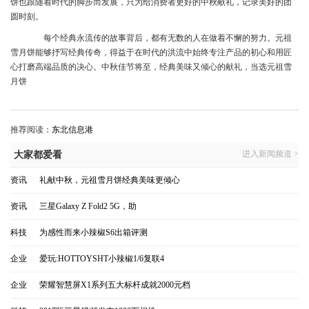
饼也跟随着时代的脚步而发展，只为给消费者更好的中秋献礼，记录美好的团
圆时刻。
每个经典永流传的故事背后，都有无数的人在做着不懈的努力。元祖
雪月饼能够抒写经典传奇，得益于在时代的洪流中始终专注产品的初心和用匠
心打磨高端品质的决心。中秋佳节将至，经典美味又倾心的献礼，当选元祖雪
月饼
推荐阅读：
东北信息港
进入新闻频道 >
大家都爱看
资讯
|
礼献中秋，元祖雪月饼经典美味更倾心
资讯
|
三星Galaxy Z Fold2 5G，助
科技
|
为感性而来小辣椒S6出箱评测
企业
|
爱玩:HOTTOYSHT小辣椒1/6复联4
企业
|
荣耀智慧屏X1系列五大标杆成就2000元档