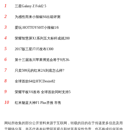
1
三星Galaxy Z Fold2 5
2
为感性而来小辣椒S6出箱评测
3
爱玩:HOTTOYSHT小辣椒1/6
4
荣耀智慧屏X1系列五大标杆成就200
5
2017版三星J7/J5发布1300
6
第十三届洛川苹果博览会将于9月26-
7
只卖599元的红米2A到底怎么样?
8
全球首款64位HTCDesire82
9
荣耀平板V6发布 全球首款同时支持5
10
红米魅蓝大神F1 Plus齐推 市售
网站所收集的部分公开资料来源于互联网，转载的目的在于传递更多信息及用
于网络分享，并不代表本站赞同其观点和对其真实性负责，也不构成任何其他