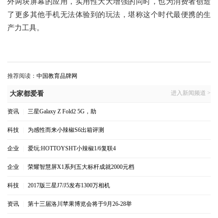
外两块屏幕的应用，实用性大大增强的同时，也为消费者创造
了更多其他手机无法体验到的玩法，堪称这个时代最便携的生
产力工具。
推荐阅读：
中国教育品牌网
进入新闻频道 >
大家都爱看
资讯
|
三星Galaxy Z Fold2 5G，助
科技
|
为感性而来小辣椒S6出箱评测
企业
|
爱玩:HOTTOYSHT小辣椒1/6复联4
企业
|
荣耀智慧屏X1系列五大标杆成就2000元档
科技
|
2017版三星J7/J5发布1300万相机
资讯
|
第十三届洛川苹果博览会将于9月26-28举