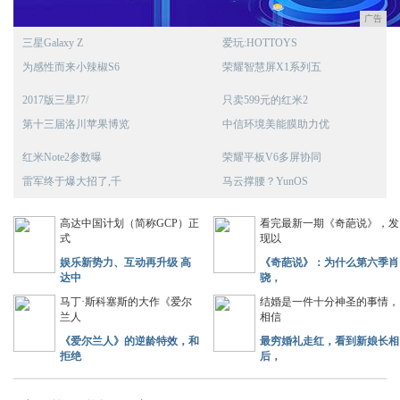
广告
三星Galaxy Z
爱玩:HOTTOYS
为感性而来小辣椒S6
荣耀智慧屏X1系列五
2017版三星J7/
只卖599元的红米2
第十三届洛川苹果博览
中信环境美能膜助力优
红米Note2参数曝
荣耀平板V6多屏协同
雷军终于爆大招了,千
马云撑腰？YunOS
高达中国计划（简称GCP）正
看完最新一期《奇葩说》，发
式
现以
娱乐新势力、互动再升级 高
《奇葩说》：为什么第六季肖
达中
骁，
马丁·斯科塞斯的大作《爱尔
结婚是一件十分神圣的事情，
兰人
相信
《爱尔兰人》的逆龄特效，和
最穷婚礼走红，看到新娘长相
拒绝
后，