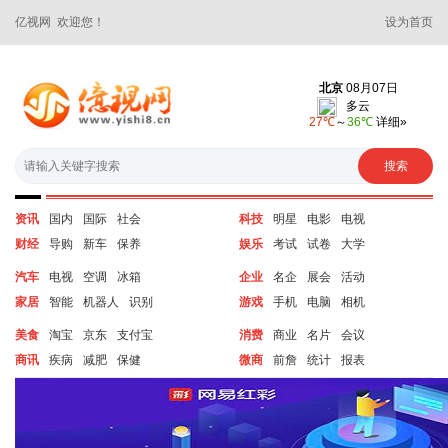
亿视网 欢迎您！
设为首页
资讯
国内
国际
社会
科技
明星
电影
电视
财经
导购
新车
保养
娱乐
考试
试卷
大学
汽车
电视
空调
冰箱
企业
名企
展会
活动
家居
智能
机器人
识别
游戏
手机
电脑
相机
美食
淘宝
京东
支付宝
消费
商业
名片
会议
商讯
疾病
减肥
保健
微商
前詹
统计
报表