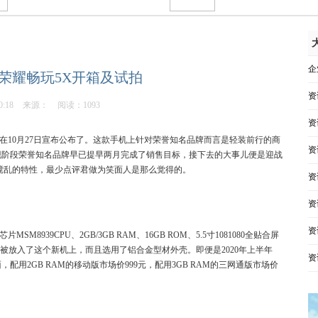
企
荣耀畅玩5X开箱及试拍
资
0:18
来源：
阅读：1093
资
X在10月27日宣布公布了。这款手机上针对荣誉知名品牌而言是轻装前行的商
资
现阶段荣誉知名品牌早已提早两月完成了销售目标，接下去的大事儿便是迎战
搅乱的特性，最少点评君做为笑面人是那么觉得的。
资
资
资
939CPU、2GB/3GB RAM、16GB ROM、5.5寸1081080全贴合屏
S统统被放入了这个新机上，而且选用了铝合金型材外壳。即便是2020年上半年
资
用2GB RAM的移动版市场价999元，配用3GB RAM的三网通版市场价