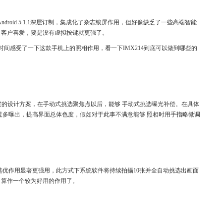
droid 5.1.1深层订制，集成化了杂志锁屏作用，但好像缺乏了一些高端智能
司客户喜爱，要是没有虚拟按键就更强了。
间感受了一下这款手机上的照相作用，看一下IMX214到底可以做到哪些的
贯的设计方案，在手动式挑选聚焦点以后，能够 手动式挑选曝光补偿。在具体
过多曝出，提高界面总体色度，假如对于此事不满意能够 照相时用手指略微调
拍选优作用显著更强用，此方式下系统软件将持续拍攝10张并全自动挑选出画面
，算作一个较为好用的作用了。