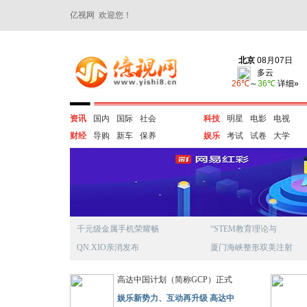
亿视网 欢迎您！
资讯
国内
国际
社会
科技
明星
电影
电视
财经
导购
新车
保养
娱乐
考试
试卷
大学
千元级金属手机荣耀畅
“STEM教育理论与
QN.XIO亲消发布
厦门海峡整形双美注射
高达中国计划（简称GCP）正式
娱乐新势力、互动再升级 高达中