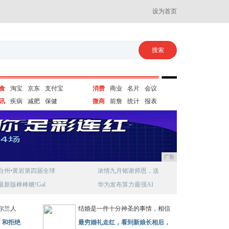
设为首页
食
淘宝
京东
支付宝
消费
商业
名片
会议
讯
疾病
减肥
保健
微商
前詹
统计
报表
广告
台州•黄岩第四届全球
浓情九月铭谢师恩，送
最新版棒棒糖!Gal
华为发布算力最强AI
尔兰人
结婚是一件十分神圣的事情，相信
，和拒绝
最穷婚礼走红，看到新娘长相后，