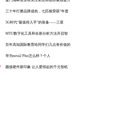
厦门海峡整形双美注射医师面部紧致提升
三十年打磨品牌成色，七匹狼荣获“年度
5G时代“最值得入手”的装备——三星
MTU数字化工具和全新分析方法开启智
百年高知国际教育给同学们几点有价值的
华为nova2 Plus怎么样？个人
0
颜值硬件新印象 让人爱得起的千元智机