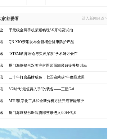
进入新闻频道 >
大家都爱看
业
|
千元级金属手机荣耀畅玩5X开箱及试拍
讯
|
QN.XIO亲消发布全新概念健康防护产品
讯
|
“STEM教育理论与实践探索”学术研讨会在
讯
|
厦门海峡整形双美注射医师面部紧致提升培训班
讯
|
三十年打磨品牌成色，七匹狼荣获“年度品质男
讯
|
5G时代“最值得入手”的装备——三星Gal
讯
|
MTU数字化工具和全新分析方法开启智能维护
讯
|
厦门海峡整形医院胸部整形进入3.0时代,8