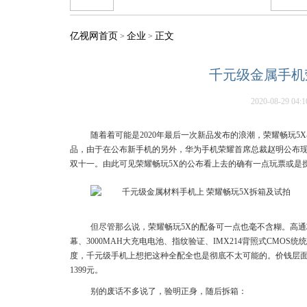
亿视网首页
企业
正文
>
>
千元级金属手机
2020-08-29 04:1
随着着可能是2020年最后一次新品发布的浪潮，荣耀畅玩5
品，由于在公布新手机的另外，华为手机荣耀首席总裁赵明公布
双十一。由此可见荣耀畅玩5X的公布看上去的确有一点玩票或是
但尽管那么说，荣耀畅玩5X的配备可一点也毫不含糊。高通芯片MSM8
幕、3000MAH大充电电池、指纹验证、IMX214背照式CMO
度，千元级手机上想把这种全配全也是彻底不太可能的。价钱层面，配
1399元。
别的废话不多说了，验明正身，随后拆箱：