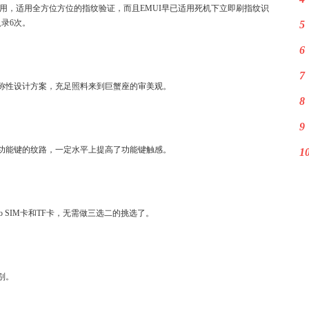
作用，适用全方位方位的指纹验证，而且EMUI早已适用死机下立即刷指纹识
录6次。
5
6
7
称性设计方案，充足照料来到巨蟹座的审美观。
8
9
功能键的纹路，一定水平上提高了功能键触感。
1
no SIM卡和TF卡，无需做三选二的挑选了。
别。