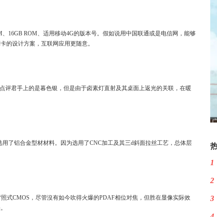
M、16GB ROM、适用移动4G的版本号。假如说用中国联通或是电信网，能够
副卡的设计方案，互联网应用更随意。
，点评君手上的是暮色银，但是由于卤素灯直射及其桌面上返光的关联，在暖
选用了铝合金型材材料。因为选用了CNC加工及其三d斜面拉丝工艺，总体层
1
2
背照式CMOS，尽管沒有如今吹得火爆的PDAF相位对焦，但胜在显像实际效
3
快。
4