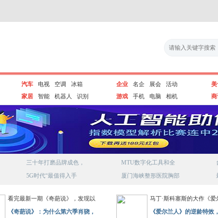
汽车
电视
空调
冰箱
企业
名企
展会
活动
美
家居
智能
机器人
识别
游戏
手机
电脑
相机
商
三十年打磨品牌成色，
MTU数字化工具和全
5G时代“最值得入手
厦门海峡整形医院胸部
看完最新一期《奇葩说》，发现以
马丁·斯科塞斯的大作《爱
《奇葩说》：为什么第六季肖骁，
《爱尔兰人》的逆龄特效