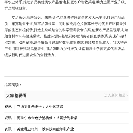
字农业体系,推动多品类优质农产品落地,拓宽农户增收渠道,助力边疆产业升级、
群众增收致富。
立足长远,深耕致远。未来,金色沙垦将持续聚焦优质大米主业,打磨产品品
质、拓宽销售渠道,筑牢品牌根基。同时依托昆仑拉依苏长寿村优质产区得天独
厚的生态种植优势,打造主杂粮结合的科学营养饮食方案,创新农产品呈现形式,兼
顾食材本味与健康需求。搭建从源头基地到终端消费者的直供体系,实现产销精
准对接、双向赋能,以全链条可追溯的数字农业模式,持续培育新农人、壮大特色
产业,用科技赋能戈壁农业,用品牌助力乡村振兴,让南疆沃土孕育更多优质农品,
绽放新时代边疆农业的全新活力。
推荐阅读：
进入新闻频道 >
大家都爱看
资讯
|
立德文化朱晓平：人生这堂课
资讯
|
阿拉尔市金色沙垦杨俊：从黄沙到餐桌
资讯
|
英童乳业张鸽：以科技赋能羊乳产业