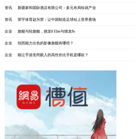
资讯
|
新疆家和国际酒店有限公司：多元布局绘就产业
资讯
|
荣宇体育赵兴荣：让中国制造足球站上世界赛场
企业
|
旗舰与轻旗舰，骁龙8 Elite与骁龙8s
企业
|
拍照能力出色的影像旗舰有哪些？
企业
|
能让手游党闭眼入的高性价比手机是哪款？