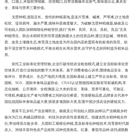
准。口感上,米饭软弹细腻、丝滑顺口,自带淡雅爆米花香气,食味值出众,兼具安
全、美味与营养三重价值。
戈壁种稻,道阻且长。曾经的种植基地,是连片荒滩、碱滩、芦苇滩,沙土地质
松软、堤坝易垮、漏水严重,插秧补苗难度极大。为破解戈壁种稻难题,杨俊及公
司创始人团队深耕精细化种植管控,践行“良种、良田、良法、良机、良品”五良
种植理念。联合水稻研究所培育适配南疆水土的优质品种,通过洗盐碱、增有机
质、改良土壤微生态,将荒漠土地改造为符合国内及欧盟双有机标准的良田。创
新干湿交替节水种植模式,平衡水稻生长用水需求,在守护生态的同时提升稻米品
质。
依托工业标准化管理经验,企业打破传统农业粗放模式,建立全流程标准化管
控体系,打造行业独创的数字大米体系。基于消费者核心诉求,围绕食品安全、食
味评分、营养成分、生态产地四大维度,在国标基础上建立严苛企业标准。联动
国检、SGS、国际米食味品鉴协会、CNAS认证熊猫指南实验室等权威机构,常
态化抽检、公开测评、全程溯源,让大米的安全、美味、营养可量化、可验证、
可维权,构建起生产者与消费者之间的信任桥梁。凭借硬核品质,品牌多次代表中
国征战国际米食味品鉴大赛,斩获多项国际大奖,彰显中国沙漠农业的硬核实力。
致富不忘乡邻,产业反哺民生。杨俊及公司创始人团队始终以产业赋能乡村
振兴为己任,构建品牌助农、科技兴农的良性发展模式。组建农民水稻种植合作
社,带动维吾尔族乡亲、兵团职工规模化种植,普及标准化种植技术,培育新时代新
农人。持续丰富特色农产品矩阵,试种优质南瓜、红薯、番茄等品种,依托成熟数