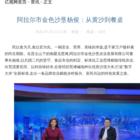
亿视网首页
资讯
正文
>
>
阿拉尔市金色沙垦杨俊：从黄沙到餐桌
2026-07-03 11:53:36
来源：
阅读：1419
民以食为天,食以安为先。一碗安全、营养、美味的米饭,是千家万户最朴素
的民生期盼。在昆仑山下的南疆戈壁滩,阿拉尔市金色沙垦农业发展有限公司董
事长杨俊,以兵团二代的坚守、食品专业的积淀、标准化工业思维赋能传统农业,
向荒漠要良田、以科技铸好米,在曾经的荒滩碱地种出优质沙漠大米,打造“数字
大米”全新标准,走出一条品牌农业赋能乡村振兴、富民兴边的特色发展之路。