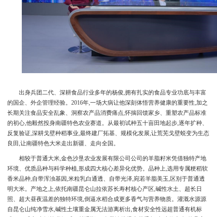
出身兵团二代、深耕食品行业多年的杨俊,拥有扎实的食品专业功底与丰富
的国企、外企管理经验。2016年,一场大病让他深刻体悟营养健康的重要性,加之
长期关注食品安全乱象、洞察农产品消费痛点,怀揣回馈家乡、重塑农产品标准
的初心,他毅然投身南疆特色农业赛道。从最初试种五十亩田地起步,逐年扩种、
反复验证,深耕戈壁种稻事业,最终建厂拓基、规模化发展,让荒芜戈壁蜕变为生态
良田,让南疆特色大米走出新疆、走向全国。
相较于普通大米,金色沙垦农业发展有限公司公司的羊脂籽米凭借独特产地
环境、优质品种与科学种植,形成四大核心差异化优势。品种上,选用专属粳稻软
香米品种,自带浑浊基因,米粒乳白通透、自带光泽,宛若羊脂美玉,区别于普通透
明大米。产地之上,依托南疆昆仑山拉依苏长寿村核心产区,碱性水土、超长日
照、超大昼夜温差的独特环境,倒逼水稻合成更多香气与营养物质。灌溉水源源
自昆仑山纯净雪水,碱性土壤重金属无法游离析出,食材安全性远超普通有机标