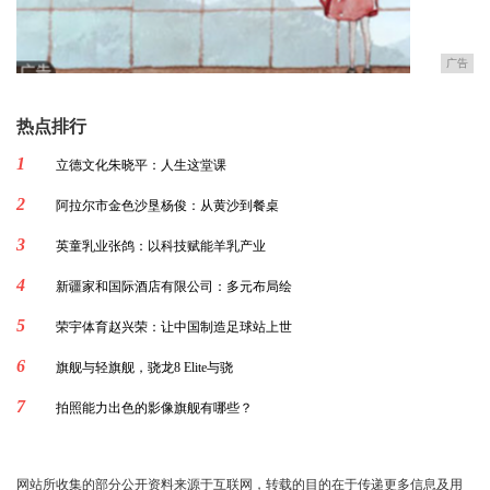
广告
热点排行
1
立德文化朱晓平：人生这堂课
2
阿拉尔市金色沙垦杨俊：从黄沙到餐桌
3
英童乳业张鸽：以科技赋能羊乳产业
4
新疆家和国际酒店有限公司：多元布局绘
5
荣宇体育赵兴荣：让中国制造足球站上世
6
旗舰与轻旗舰，骁龙8 Elite与骁
7
拍照能力出色的影像旗舰有哪些？
网站所收集的部分公开资料来源于互联网，转载的目的在于传递更多信息及用