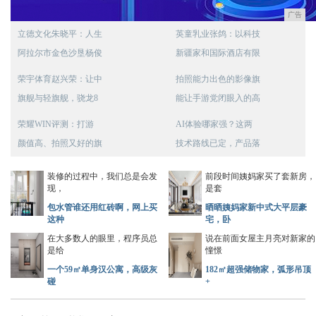
广告
立德文化朱晓平：人生
英童乳业张鸽：以科技
阿拉尔市金色沙垦杨俊
新疆家和国际酒店有限
荣宇体育赵兴荣：让中
拍照能力出色的影像旗
旗舰与轻旗舰，骁龙8
能让手游党闭眼入的高
荣耀WIN评测：打游
AI体验哪家强？这两
颜值高、拍照又好的旗
技术路线已定，产品落
装修的过程中，我们总是会发
前段时间姨妈家买了套新房，
现，
是套
包水管谁还用红砖啊，网上买
晒晒姨妈家新中式大平层豪
这种
宅，卧
在大多数人的眼里，程序员总
说在前面女屋主月亮对新家的
是给
憧憬
一个59㎡单身汉公寓，高级灰
182㎡超强储物家，弧形吊顶
碰
+