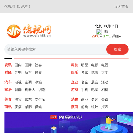
亿视网 欢迎您！
设为首页
资讯
国内
国际
社会
科技
明星
电影
电视
财经
导购
新车
保养
娱乐
考试
试卷
大学
汽车
电视
空调
冰箱
企业
名企
展会
活动
家居
智能
机器人
识别
游戏
手机
电脑
相机
美食
淘宝
京东
支付宝
消费
商业
名片
会议
商讯
疾病
减肥
保健
微商
前詹
统计
报表