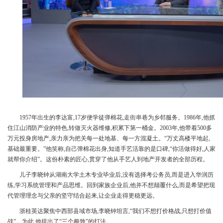
1957年出生的李达富,17岁便学徒弹棉花,走街串巷为乡邻服务。1986年,他抓
住江山消防产业的特色,转做灭火器维修,积累下第一桶金。2003年,他带着500多
万元投身房地产,亲力亲为把关每一处地基、每一方混凝土。“万丈高楼平地起,
基础最重要。”他笑称,自己弹棉花出身,知道手艺活靠的是口碑,“你活做得好,人家
就帮你介绍”。这份朴素的匠心,贯穿了他从手艺人到地产开发者的全部历程。
儿子李晓钟从湖南大学土木专业毕业后,没有选择考公务员,而是进入华润历
练,学习系统管理和产品思维。回到家族企业后,他并不想颠覆什么,而是希望把现
代管理理念与父亲的坚守结合起来,让企业走得更稳更远。
浙桂英达聚焦中西部县域市场,李晓钟坦言,“我们不想打价格战,只想打价值
战”。为此,他提出了“三个极致”的打法。