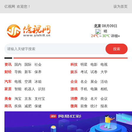
亿视网 欢迎您！
设为首页
资讯
国内
国际
社会
科技
明星
电影
电视
财经
导购
新车
保养
娱乐
考试
试卷
大学
汽车
电视
空调
冰箱
企业
名企
展会
活动
家居
智能
机器人
识别
游戏
手机
电脑
相机
美食
淘宝
京东
支付宝
消费
商业
名片
会议
商讯
疾病
减肥
保健
微商
前詹
统计
报表