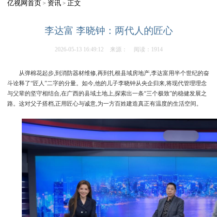
亿视网首页
资讯
正文
>
>
李达富 李晓钟：两代人的匠心
2026-05-13 16:49:12
来源：
阅读：1914
从弹棉花起步,到消防器材维修,再到扎根县域房地产,李达富用半个世纪的奋
斗诠释了“匠人”二字的分量。如今,他的儿子李晓钟从央企归来,将现代管理理念
与父辈的坚守相结合,在广西的县域土地上,探索出一条“三个极致”的稳健发展之
路。这对父子搭档,正用匠心与诚意,为一方百姓建造真正有温度的生活空间。