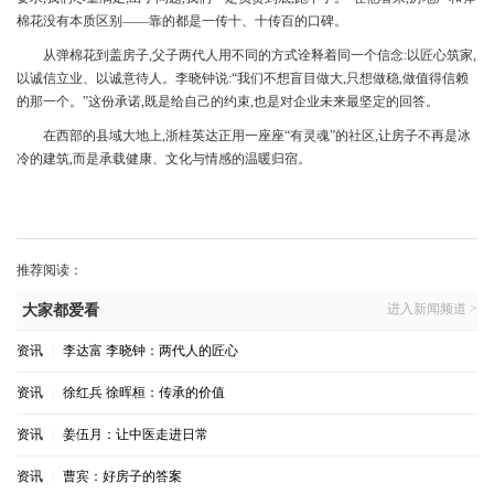
棉花没有本质区别——靠的都是一传十、十传百的口碑。
从弹棉花到盖房子,父子两代人用不同的方式诠释着同一个信念:以匠心筑家,
以诚信立业、以诚意待人。李晓钟说:“我们不想盲目做大,只想做稳,做值得信赖
的那一个。”这份承诺,既是给自己的约束,也是对企业未来最坚定的回答。
在西部的县域大地上,浙桂英达正用一座座“有灵魂”的社区,让房子不再是冰
冷的建筑,而是承载健康、文化与情感的温暖归宿。
推荐阅读：
进入新闻频道 >
大家都爱看
资讯
|
李达富 李晓钟：两代人的匠心
资讯
|
徐红兵 徐晖桓：传承的价值
资讯
|
姜伍月：让中医走进日常
资讯
|
曹宾：好房子的答案