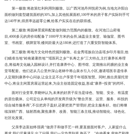
第一极致:将政策红利利用到极致。以广西河池丹州悦府为例,当地允许阳台
面积做到套型建筑面积的30%,加上其他拓展面积,100平米的房子客户实际到手可
达140平米,得房率远超零公摊,给客户实实在在的获得感。
第二极致:将园林景观和配套做到能力范围内的极致。在河池江山府项
目,4000多元的房价却配备了1000平方米的会所,涵盖业主食堂、瑜伽室、图书
室、书画室、棋牌室等;楼间距最大达180米;还打造了六重安防智能体系。
第三极致:将地方文化特色挖掘到极致。在金秀瑶族自治县瑶乡印月项目,他
们瞄准当地“岭南避暑胜地”“瑶医药之乡”“长寿之乡”三大特点,主打康养长寿理
念,将福寿文化融入园林设计,并打造康养中心、图书馆、定期推出药膳的业主食
堂等配套。他们还从几公里外深山老林中将山泉水引入小区,邀请瑶医非遗传承
人定期到康养中心问诊,让业主足不出户享受千年瑶医智慧。同时,推出房屋托管
中心,将业主闲置房屋运营起来,为业主创造固定收益,形成“康养+投资”的闭环。
面对行业变革,李晓钟认为,未来的好房子应当是绿色、智能、安全、有温度
的居住载体。公司定位从单纯的开发商升级为“整合开发、运营、服务、科技的
综合城市服务商”,不仅把房子盖好,还要把资产管理好,把业主服务好。他们将继
续深耕广西、辐射西南,聚焦康养、改善、智能三条主线,推动智能化、绿色化、
社区化发展。
父亲李达富始终强调:“做房子和做手艺一样,要直接面对客户。人家提什么
要求,我们尽量满足;出了问题,我们一定负责到底,跑不了。”在他看来,房地产和弹