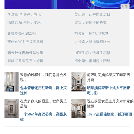
广告
李达富 李晓钟：两代
姜伍月：让中医走进日
徐红兵 徐晖桓：传承
曹宾：好房子的答案
希聲堂亮相2026品
刘俊见：用“大型充电
重磅官宣！声音本草成
五莲森之林海藻有限公
志云环保携杨柳絮收集
润智生态：边坡生态修
新疆兆龙蒋益东：好房
清创华悦萧国超：陪科
装修的过程中，我们总是会发
前段时间姨妈家买了套新房，
现，
是套
包水管谁还用红砖啊，网上买
晒晒姨妈家新中式大平层豪
这种
宅，卧
在大多数人的眼里，程序员总
说在前面女屋主月亮对新家的
是给
憧憬
一个59㎡单身汉公寓，高级灰
182㎡超强储物家，弧形吊顶
碰
+