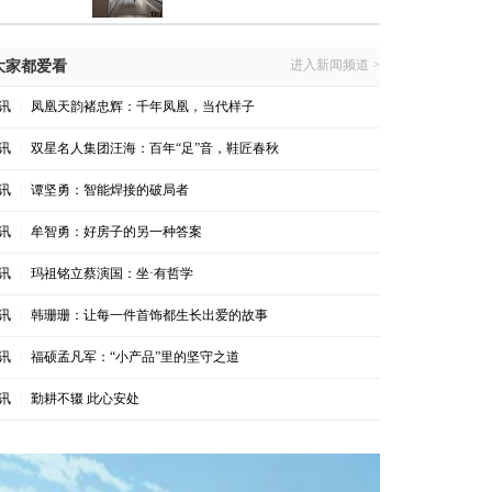
进入新闻频道 >
大家都爱看
讯
|
凤凰天韵褚忠辉：千年凤凰，当代样子
讯
|
双星名人集团汪海：百年“足”音，鞋匠春秋
讯
|
谭坚勇：智能焊接的破局者
讯
|
牟智勇：好房子的另一种答案
讯
|
玛祖铭立蔡演国：坐·有哲学
讯
|
韩珊珊：让每一件首饰都生长出爱的故事
讯
|
福硕孟凡军：“小产品”里的坚守之道
讯
|
勤耕不辍 此心安处