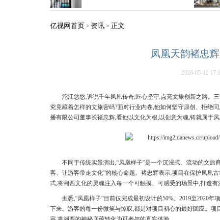
亿视网首页
资讯
正文
>
>
凤凰天韵褚忠辉
2026-05-12 17:
沱江悠悠,诉说千年凤凰传奇;匠心坚守,点亮文旅创新之路。三
究竟藏着怎样的文旅密码?面对行业内卷,他如何坚守原创、拒绝同
播有限公司董事长褚忠辉,看他以文化为根,以创意为魂,铸就属于
不同于传统实景演出,“凤凰样子”是一个沉浸式、流动的文旅
客、让游客带走文化”的核心命题。褚忠辉表示,项目在保护凤凰古
式,将湘西文化的灵魂注入每一个可触摸、可感受的场景中,打造
据悉,“凤凰样子”目前仅完成最初设计的50%。2019至20
下来。游客的每一份微笑与惊叹,都是对项目初心的最好回应。项目
容,将湘西的神秘底蕴转化为可参与的真实体验。