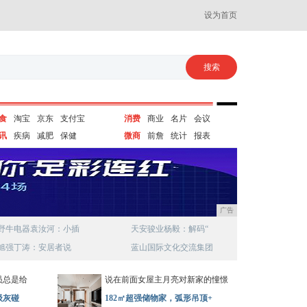
设为首页
食
淘宝
京东
支付宝
消费
商业
名片
会议
讯
疾病
减肥
保健
微商
前詹
统计
报表
广告
野牛电器袁汝河：小插
天安骏业杨毅：解码“
旭强丁涛：安居者说
蓝山国际文化交流集团
员总是给
说在前面女屋主月亮对新家的憧憬
级灰碰
182㎡超强储物家，弧形吊顶+