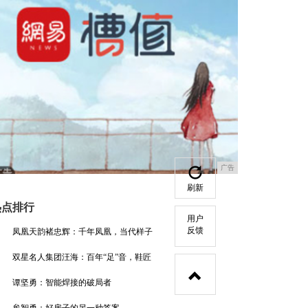
广告
刷新
热点排行
用户
反馈
凤凰天韵褚忠辉：千年凤凰，当代样子
双星名人集团汪海：百年“足”音，鞋匠
谭坚勇：智能焊接的破局者