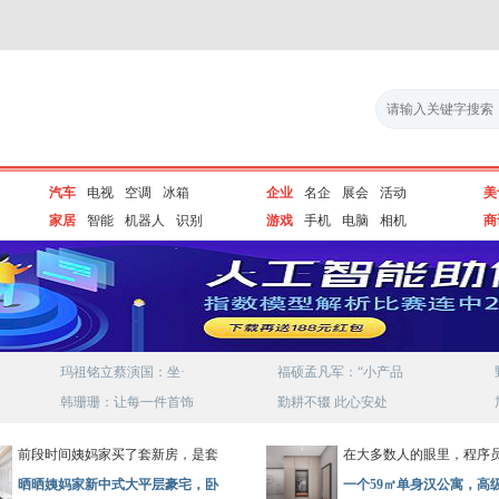
汽车
电视
空调
冰箱
企业
名企
展会
活动
美
家居
智能
机器人
识别
游戏
手机
电脑
相机
商
玛祖铭立蔡演国：坐·
福硕孟凡军：“小产品
韩珊珊：让每一件首饰
勤耕不辍 此心安处
前段时间姨妈家买了套新房，是套
在大多数人的眼里，程序
晒晒姨妈家新中式大平层豪宅，卧
一个59㎡单身汉公寓，高