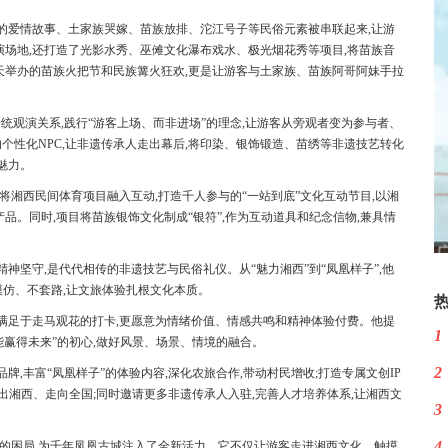
下的爱情故事、土家族哭嫁、苗族放排、沱江号子等民俗元素被串联起来,让游
演场地,还打造了光影水秀、巫傩文化瀑布戏水、极光烟花秀等项目,将苗族音
天举办的苗族火把节和民族篝火狂欢,更是让游客与土家族、苗族阿哥阿妹手拉
传统观演关系,践行“游客上场、而非进场”的理念,让游客从旁观者变为参与者、
个性化NPC,让非遗传承人走出幕后,将印染、银饰锻造、苗绣等非遗技艺转化
魅力。
模式,将湘西民间体育项目融入互动,打造千人参与的“一站到底”文化互动节目,以湘
品。同时,项目将苗族银饰文化制成“银符”,作为互动道具和纪念信物,兼具情
神坚守,是代代相传的非遗技艺与民俗礼仪。从“魅力湘西”到“凤凰样子”,他
模仿、不套路,让文旅体验扎根文化本质。
再满足于走马观花的打卡,更愿意为情绪价值、情感共鸣和精神体验付费。他提
1
能赢得未来”的初心,做好风景、场景、情境的融合。
2
牌,丰富“凤凰样子”的体验内容,深化农旅合作,带动村民增收;打造专属文创IP
走出湘西、走向全国;同时邀请更多非遗传承人入驻,完善人才培养体系,让湘西文
3
4
化的困局,为千年凤凰古城注入了全新活力。它不仅让游客走进湘西文化、触摸