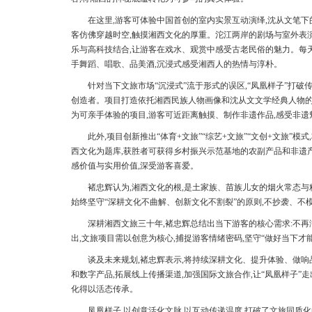
在这里,游客可体验中国首创的室内实景互动演绎,沈从文笔
客仿佛穿越时空,触摸湘西文化的厚重。沱江两岸的剧场与室外表
乐与高科技结合,让游客在戏水、观赏中感受古老民俗的魅力。每
手舞蹈、唱歌、品美酒,沉浸式感受湘西人的热情与淳朴。
针对当下文旅市场“沉浸式”流于形式的误区,“凤凰样子”打破
创造者。项目打造依托湘西民族人物画像和沈从文文学经典人物的
为可亲手体验的项目,游客可近距离触摸、制作非遗作品,感受非遗
此外,项目创新推出“体育+文旅”“综艺+文旅”“文创+文旅”
西文化为题库,获胜者可获得乡村振兴示范基地的农副产品和非遗产
感价值与实用价值,深受游客喜爱。
褚忠辉认为,湘西文化的根,是土家族、苗族儿女的烟火常态与精
始终坚守“深耕文化不曲解、创新文化不割裂”的原则,不抄袭、不
深耕湘西文旅三十年,褚忠辉总结出当下游客的核心需求:不
出,文旅项目需以创意为核心,捕捉游客情绪密码,坚守“做好当下才
谈及未来规划,褚忠辉表示,将持续深耕文化、提升体验、做响品
和数字产品,拓展线上传播渠道,加强国际文旅合作,让“凤凰样子”
化得以活态传承。
凤凰样子,以创意活化文脉,以互动传递温度,打破了文旅同质