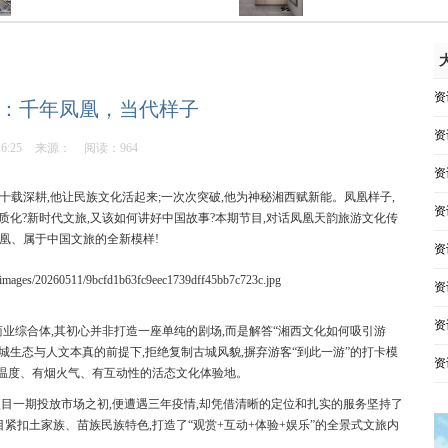
资
：千年凤凰，当代样子
资
16:25
来源：
阅读：964
资
十载深耕,他让民族文化活起来;一次次突破,他为神秘湘西赋新能。凤凰样子,
资
质化?新时代文旅,又该如何讲好中国故事?本期节目,对话凤凰天韵旅游文化传
凤凰、属于中国文旅的全新模样!
资
资
资
商业综合体,其初心并非打造一座单纯的剧场,而是解答“湘西文化如何吸引游
城生态与人文本真的前提下,拒绝复制古城风貌,摒弃游客“到此一游”的打卡模
资
有温度、有烟火气、有互动性的活态文化体验地。
20年项目一期投放市场之初,便遭遇三年疫情,却凭借清晰的定位和扎实的服务坚持了
紧扣土家族、苗族民族特色,打造了“观赏+互动+体验+娱乐”的全景式文旅内