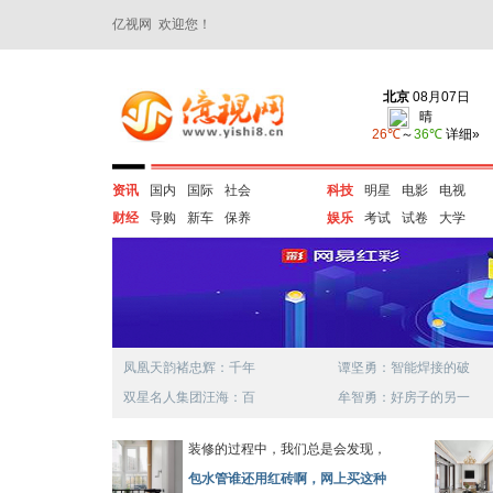
亿视网 欢迎您！
资讯
国内
国际
社会
科技
明星
电影
电视
财经
导购
新车
保养
娱乐
考试
试卷
大学
凤凰天韵褚忠辉：千年
谭坚勇：智能焊接的破
双星名人集团汪海：百
牟智勇：好房子的另一
装修的过程中，我们总是会发现，
包水管谁还用红砖啊，网上买这种