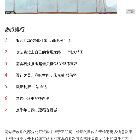
广告
热点排行
1
银联启动“强健引擎 助商惠民”，12
2
攻坚克难走自己的发展之路——博众精工
3
清雷科技推出超低负荷OSAHS筛查及
4
设计之美、品味空间：朱嘉荣 邓伟坚
5
融废利废 一站通达
6
遴选征途中的指向星
7
展千年古韵，建稻香新城
网站所收集的部分公开资料来源于互联网，转载的目的在于传递更多信息及用
于网络分享，并不代表本站赞同其观点和对其真实性负责，也不构成任何其他