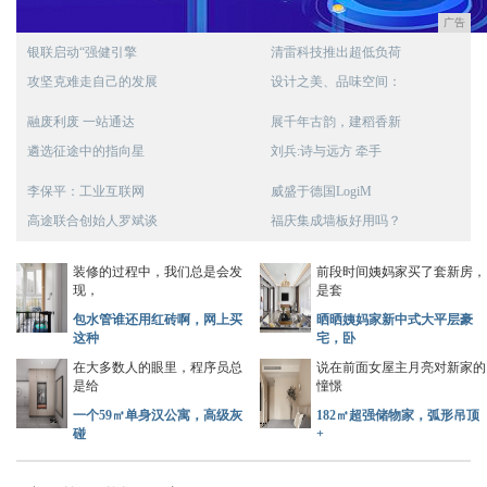
广告
银联启动“强健引擎
清雷科技推出超低负荷
攻坚克难走自己的发展
设计之美、品味空间：
融废利废 一站通达
展千年古韵，建稻香新
遴选征途中的指向星
刘兵:诗与远方 牵手
李保平：工业互联网
威盛于德国LogiM
高途联合创始人罗斌谈
福庆集成墙板好用吗？
装修的过程中，我们总是会发
前段时间姨妈家买了套新房，
现，
是套
包水管谁还用红砖啊，网上买
晒晒姨妈家新中式大平层豪
这种
宅，卧
在大多数人的眼里，程序员总
说在前面女屋主月亮对新家的
是给
憧憬
一个59㎡单身汉公寓，高级灰
182㎡超强储物家，弧形吊顶
碰
+