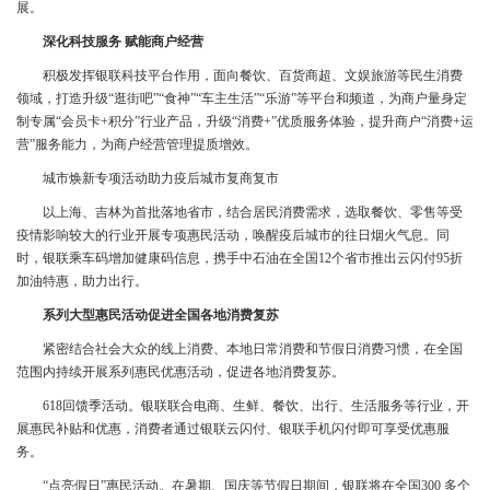
展。
深化科技服务 赋能商户经营
积极发挥银联科技平台作用，面向餐饮、百货商超、文娱旅游等民生消费
领域，打造升级“逛街吧”“食神”“车主生活”“乐游”等平台和频道，为商户量身定
制专属“会员卡+积分”行业产品，升级“消费+”优质服务体验，提升商户“消费+运
营”服务能力，为商户经营管理提质增效。
城市焕新专项活动助力疫后城市复商复市
以上海、吉林为首批落地省市，结合居民消费需求，选取餐饮、零售等受
疫情影响较大的行业开展专项惠民活动，唤醒疫后城市的往日烟火气息。同
时，银联乘车码增加健康码信息，携手中石油在全国12个省市推出云闪付95折
加油特惠，助力出行。
系列大型惠民活动促进全国各地消费复苏
紧密结合社会大众的线上消费、本地日常消费和节假日消费习惯，在全国
范围内持续开展系列惠民优惠活动，促进各地消费复苏。
618回馈季活动。银联联合电商、生鲜、餐饮、出行、生活服务等行业，开
展惠民补贴和优惠，消费者通过银联云闪付、银联手机闪付即可享受优惠服
务。
“点亮假日”惠民活动。在暑期、国庆等节假日期间，银联将在全国300 多个