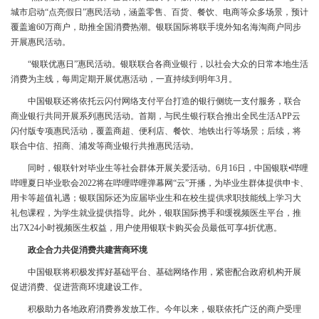
城市启动“点亮假日”惠民活动，涵盖零售、百货、餐饮、电商等众多场景，预计
覆盖逾60万商户，助推全国消费热潮。银联国际将联手境外知名海淘商户同步
开展惠民活动。
“银联优惠日”惠民活动。银联联合各商业银行，以社会大众的日常本地生活
消费为主线，每周定期开展优惠活动，一直持续到明年3月。
中国银联还将依托云闪付网络支付平台打造的银行侧统一支付服务，联合
商业银行共同开展系列惠民活动。首期，与民生银行联合推出全民生活APP云
闪付版专项惠民活动，覆盖商超、便利店、餐饮、地铁出行等场景；后续，将
联合中信、招商、浦发等商业银行共推惠民活动。
同时，银联针对毕业生等社会群体开展关爱活动。6月16日，中国银联•哔哩
哔哩夏日毕业歌会2022将在哔哩哔哩弹幕网“云”开播，为毕业生群体提供申卡、
用卡等超值礼遇；银联国际还为应届毕业生和在校生提供求职技能线上学习大
礼包课程，为学生就业提供指导。此外，银联国际携手和缓视频医生平台，推
出7X24小时视频医生权益，用户使用银联卡购买会员最低可享4折优惠。
政企合力共促消费共建营商环境
中国银联将积极发挥好基础平台、基础网络作用，紧密配合政府机构开展
促进消费、促进营商环境建设工作。
积极助力各地政府消费券发放工作。今年以来，银联依托广泛的商户受理