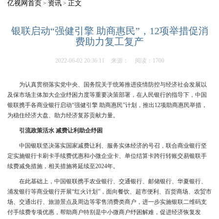
亿视网首页
资讯
正文
>
>
银联启动“强健引擎 助商惠民”，12项举措促消
费助力复工复产
2022-06-02 20:36:11
来源：
阅读：1700
为认真贯彻落实党中央、国务院关于统筹推进疫情防控与经济社会发展以
及保市场主体加大企业纾困力度等重要决策部署，在人民银行的指导下，中国
银联携手各商业银行启动“强健引擎 助商惠民”计划，推出12项助商惠民举措，
为稳住经济大盘、助力经济复苏贡献力量。
引流政策活水 减费让利助企纾困
中国银联坚决落实国家减费让利、服务实体经济的号召，联合商业银行坚
定实施银行卡刷卡手续费优惠和小微企业卡、单位结算卡跨行转账交易银联手
续费减免措施，相关措施将延续至2024年。
在此基础上，中国银联携手农业银行、交通银行、邮储银行、华夏银行、
浦发银行等商业银行开展“红火计划”，面向餐饮、超市便利、百货商场、农贸市
场、交通出行、旅游景点及周边等零售消费类商户，进一步实施银联二维码支
付手续费专项优惠，帮助商户特别是中小微商户纾困解难，促进经济恢复发