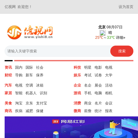
亿视网 欢迎您！
设为首页
资讯
国内
国际
社会
科技
明星
电影
电视
财经
导购
新车
保养
娱乐
考试
试卷
大学
汽车
电视
空调
冰箱
企业
名企
展会
活动
家居
智能
机器人
识别
游戏
手机
电脑
相机
美食
淘宝
京东
支付宝
消费
商业
名片
会议
商讯
疾病
减肥
保健
微商
前詹
统计
报表