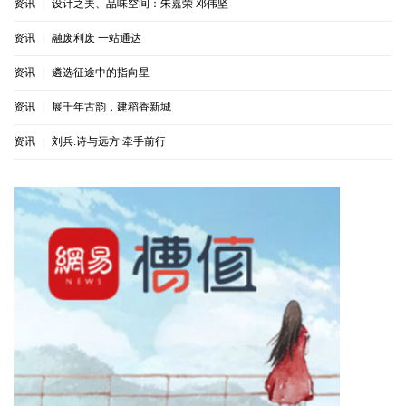
资讯
|
设计之美、品味空间：朱嘉荣 邓伟坚
资讯
|
融废利废 一站通达
资讯
|
遴选征途中的指向星
资讯
|
展千年古韵，建稻香新城
资讯
|
刘兵:诗与远方 牵手前行