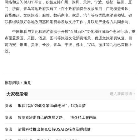
网络和云闪付APP平台，积极支持广州、深圳、天津、宁波、成都、福州、厦
门、济南、青岛等地政府实施了上百个政府消费券发放项目，广泛覆盖餐饮、
百货商超、文娱旅游、服饰、数码家电、家居、汽车等各类民生消费领域。银
联将继续做好各地政府惠民消费券发放支持工作，并联动产业各方共同参与。
中国银联与文化和旅游部携手开展“百城百区”文化和旅游助企惠民行动，重
点覆盖景区、乐园、酒店、图书等旅游文化消费场景，促进文旅消费恢复。目
前西安、银川、贵阳、长沙、青岛、宁波、佛山、宝鸡、丽江等九地已首批上
线。
推荐阅读：
旗龙
进入新闻频道 >
大家都爱看
资讯
|
银联启动“强健引擎 助商惠民”，12项举措
资讯
|
攻坚克难走自己的发展之路——博众精工在内练
资讯
|
清雷科技推出超低负荷OSAHS筛查及睡眠健