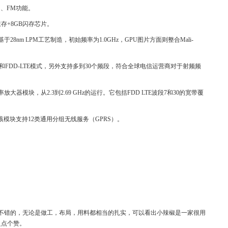
S、FM功能。
统运存+8GB闪存芯片。
于28nm LPM工艺制造，初始频率为1.0GHz，GPU图片方面则整合Mali-
TE和FDD-LTE模式，另外支持多到30个频段，符合全球电信运营商对于射频频
率放大器模块，从2.3到2.69 GHz的运行。它包括FDD LTE波段7和30的宽带覆
，该模块支持12类通用分组无线服务（GPRS）。
不错的，无论是做工，布局，用料都相当的扎实，可以看出小辣椒是一家很用
之点个赞。