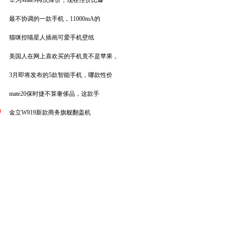
华为Mate9再次降价，现在性价比爆
最不协调的一款手机，11000mA的
猫咪控喵星人插画可爱手机壁纸
美国人在网上喜欢买的手机竟不是苹果，
3月即将发布的5款智能手机，哪款性价
mate20保时捷不算奢侈品，这款手
0
金立W919新款商务旗舰翻盖机