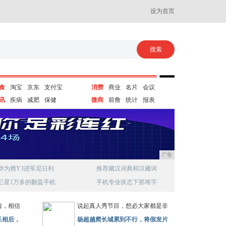
设为首页
食
淘宝
京东
支付宝
消费
商业
名片
会议
讯
疾病
减肥
保健
微商
前詹
统计
报表
广告
华为携Y3进军尼日利
推荐藏汉词典和汉藏词
三星1万多的翻盖手机
手机专业状态下那堆字
情，相信
说起真人秀节目，想必大家都是非
长相后，
杨超越爬长城累到不行，将假发片