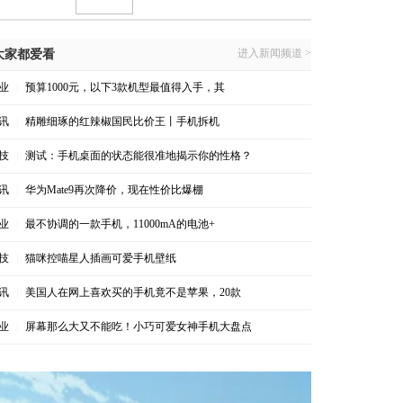
进入新闻频道 >
大家都爱看
业
|
预算1000元，以下3款机型最值得入手，其
讯
|
精雕细琢的红辣椒国民比价王丨手机拆机
技
|
测试：手机桌面的状态能很准地揭示你的性格？
讯
|
华为Mate9再次降价，现在性价比爆棚
业
|
最不协调的一款手机，11000mA的电池+
技
|
猫咪控喵星人插画可爱手机壁纸
讯
|
美国人在网上喜欢买的手机竟不是苹果，20款
业
|
屏幕那么大又不能吃！小巧可爱女神手机大盘点