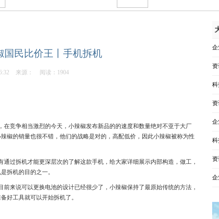
企
椒国民比价王丨手机拆机
资
6:32
来源：
阅读：1904
科
资
企
，在竞争相当激烈的今天，小辣椒发布新品的的速度和数量绝对不亚于大厂
小辣椒的销量也很不错，他们的战略是对的，高配低价，因此小辣椒被称为性
科
资
有通过拆机才能更深层次的了解这款手机，给大家详细展示内部构造，做工，
也是拆机的目的之一。
企
目前来说可以更换电池的设计已经很少了，小辣椒保持了最原始传统的方法，
准备好工具就可以开始拆机了。