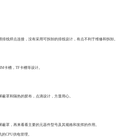
采用排线焊点连接，没有采用可拆卸的排线设计，有点不利于维修和拆卸。
SIM卡槽，TF卡槽等设计。
属屏蔽罩和隔热的胶布，点滴设计，方显用心。
属屏蔽罩，再来看看主要的元器件型号及其规格和发挥的作用。
机的CPU供电管理。