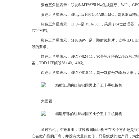
紫色五角星表示：联发科MT6625LN--集成蓝牙、WiFi、GP
黄色五角星表示：SKhynix H9TQ64A8GTMC，是1GB系
绿色五角星表示：CPU--是 MT6735P，采用了64位处理器，基
T720MP3。
橙色五角星表示：MT6169V--是一颗射频芯片，支持TD-L
段的要求。
红色五角星表示：SKY77824-11，它是完全匹配28台SMT功
盖，TDD LTE频段38 / 40、41级。
白色五角星表示：SKY77910-11，是一颗信号功率放大器
大团圆：
通过拆机，不难看出，红辣椒国民比价王在各个方面还是很
心在做产品的厂商，并没有大量的宣传，只是默默的做产品，为