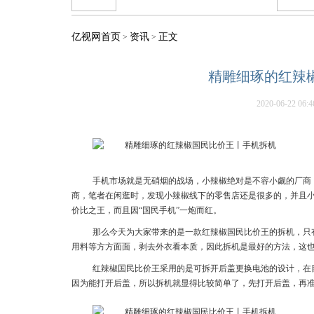
亿视网首页
资讯
正文
>
>
精雕细琢的红辣
2020-06-22 06:4
手机市场就是无硝烟的战场，小辣椒绝对是不容小觑的厂商
商，笔者在闲逛时，发现小辣椒线下的零售店还是很多的，并且
价比之王，而且因“国民手机”一炮而红。
那么今天为大家带来的是一款红辣椒国民比价王的拆机，只
用料等方方面面，剥去外衣看本质，因此拆机是最好的方法，这
红辣椒国民比价王采用的是可拆开后盖更换电池的设计，在
因为能打开后盖，所以拆机就显得比较简单了，先打开后盖，再