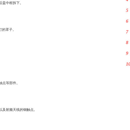
后盖中框拆下。
5
6
灯的罩子。
7
8
9
1
触点等部件。
以及射频天线的铜触点。