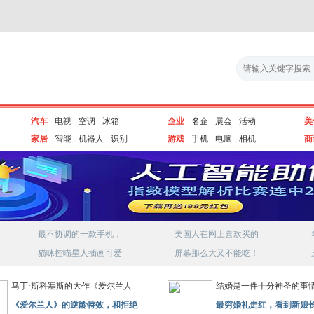
汽车
电视
空调
冰箱
企业
名企
展会
活动
美
家居
智能
机器人
识别
游戏
手机
电脑
相机
商
最不协调的一款手机，
美国人在网上喜欢买的
猫咪控喵星人插画可爱
屏幕那么大又不能吃！
马丁·斯科塞斯的大作《爱尔兰人
结婚是一件十分神圣的事
《爱尔兰人》的逆龄特效，和拒绝
最穷婚礼走红，看到新娘