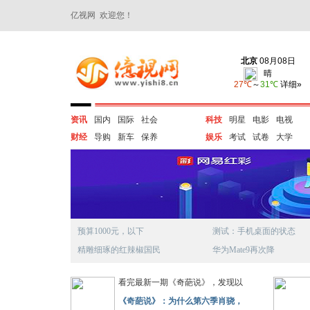
亿视网 欢迎您！
资讯
国内
国际
社会
科技
明星
电影
电视
财经
导购
新车
保养
娱乐
考试
试卷
大学
预算1000元，以下
测试：手机桌面的状态
精雕细琢的红辣椒国民
华为Mate9再次降
看完最新一期《奇葩说》，发现以
《奇葩说》：为什么第六季肖骁，