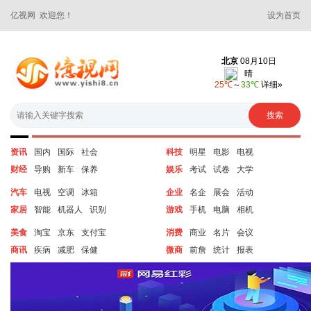
亿视网 欢迎您！
设为首页
资讯
国内
国际
社会
科技
明星
电影
电视
财经
导购
新车
保养
娱乐
考试
试卷
大学
汽车
电视
空调
冰箱
企业
名企
展会
活动
家居
智能
机器人
识别
游戏
手机
电脑
相机
美食
淘宝
京东
支付宝
消费
商业
名片
会议
商讯
疾病
减肥
保健
微商
前詹
统计
报表