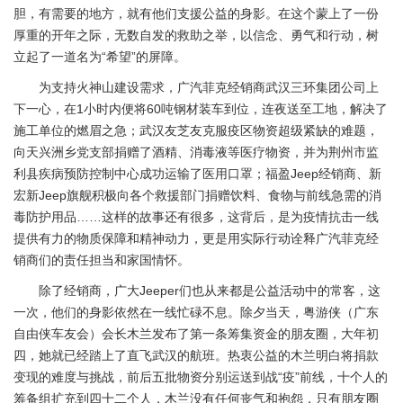
胆，有需要的地方，就有他们支援公益的身影。在这个蒙上了一份
厚重的开年之际，无数自发的救助之举，以信念、勇气和行动，树
立起了一道名为“希望”的屏障。
为支持火神山建设需求，广汽菲克经销商武汉三环集团公司上
下一心，在1小时内便将60吨钢材装车到位，连夜送至工地，解决了
施工单位的燃眉之急；武汉友芝友克服疫区物资超级紧缺的难题，
向天兴洲乡党支部捐赠了酒精、消毒液等医疗物资，并为荆州市监
利县疾病预防控制中心成功运输了医用口罩；福盈Jeep经销商、新
宏新Jeep旗舰积极向各个救援部门捐赠饮料、食物与前线急需的消
毒防护用品……这样的故事还有很多，这背后，是为疫情抗击一线
提供有力的物质保障和精神动力，更是用实际行动诠释广汽菲克经
销商们的责任担当和家国情怀。
除了经销商，广大Jeeper们也从来都是公益活动中的常客，这
一次，他们的身影依然在一线忙碌不息。除夕当天，粤游侠（广东
自由侠车友会）会长木兰发布了第一条筹集资金的朋友圈，大年初
四，她就已经踏上了直飞武汉的航班。热衷公益的木兰明白将捐款
变现的难度与挑战，前后五批物资分别运送到战“疫”前线，十个人的
筹备组扩充到四十二个人，木兰没有任何丧气和抱怨，只有朋友圈