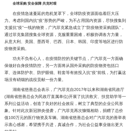
全球采购 安全保障 共克时艰
在疫情急速蔓延的危机笼罩下，全球防疫资源面临着巨大压
力。考虑到国内抗“疫”形势的严峻，为不占用国内资源，尽快搜集到
支援抗“疫”一线的物资，广汽菲克紧急成立了“防疫物资采购团队”，
通过菲克集团搜集全球资源，克服重重困难，积极协调各方力量，
从意大利、美国、墨西哥、巴西、日本、韩国、印度等地区进行防
疫物资采购。
功夫不负有心人，在疫情防控的关键节点，广汽菲克一方面确
保做好自身疫情防控，另一方面将从国外采购的防疫物资包括口
罩、连体防护衣、防护眼镜、鞋套等有效投入抗“疫”前线，为打赢这
场没有硝烟的战役贡献一份力量。
湖南省慈善总会表示，广汽菲克自2017年以来和湖南省民政厅
(湖南省慈善总会为民政厅直属单位)开展了抗洪救灾、扶贫助学等一
系列公益活动，创造了良好的社会效应，树立了典型的企业公民形
象。针对此次新冠肺炎侵袭，广汽菲克再次慷慨相助，捐赠了总价
值100万元的医疗物资及车辆。湖南省慈善总会对广汽菲克的善举表
示衷心感谢，希望携手共进，真诚合作，为社会公益事业做出更大