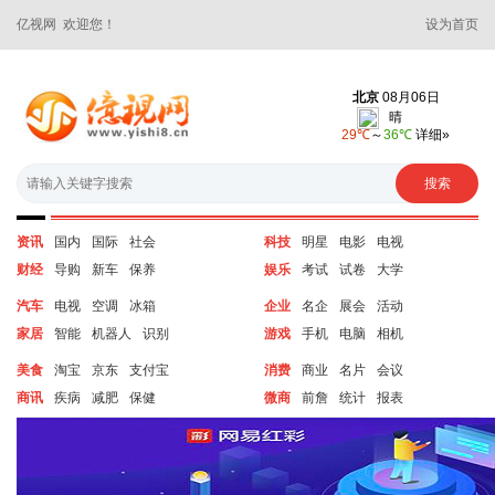
亿视网 欢迎您！
设为首页
资讯
国内
国际
社会
科技
明星
电影
电视
财经
导购
新车
保养
娱乐
考试
试卷
大学
汽车
电视
空调
冰箱
企业
名企
展会
活动
家居
智能
机器人
识别
游戏
手机
电脑
相机
美食
淘宝
京东
支付宝
消费
商业
名片
会议
商讯
疾病
减肥
保健
微商
前詹
统计
报表