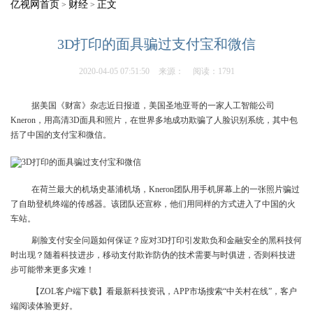
亿视网首页
财经
正文
>
>
3D打印的面具骗过支付宝和微信
2020-04-05 07:51:50
来源：
阅读：1791
据美国《财富》杂志近日报道，美国圣地亚哥的一家人工智能公司
Kneron，用高清3D面具和照片，在世界多地成功欺骗了人脸识别系统，其中包
括了中国的支付宝和微信。
在荷兰最大的机场史基浦机场，Kneron团队用手机屏幕上的一张照片骗过
了自助登机终端的传感器。该团队还宣称，他们用同样的方式进入了中国的火
车站。
刷脸支付安全问题如何保证？应对3D打印引发欺负和金融安全的黑科技何
时出现？随着科技进步，移动支付欺诈防伪的技术需要与时俱进，否则科技进
步可能带来更多灾难！
【ZOL客户端下载】看最新科技资讯，APP市场搜索“中关村在线”，客户
端阅读体验更好。