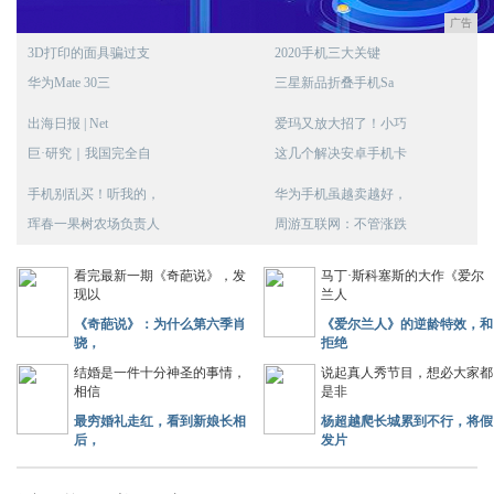
广告
3D打印的面具骗过支
2020手机三大关键
华为Mate 30三
三星新品折叠手机Sa
出海日报 | Net
爱玛又放大招了！小巧
巨·研究｜我国完全自
这几个解决安卓手机卡
手机别乱买！听我的，
华为手机虽越卖越好，
珲春一果树农场负责人
周游互联网：不管涨跌
看完最新一期《奇葩说》，发
马丁·斯科塞斯的大作《爱尔
现以
兰人
《奇葩说》：为什么第六季肖
《爱尔兰人》的逆龄特效，和
骁，
拒绝
结婚是一件十分神圣的事情，
说起真人秀节目，想必大家都
相信
是非
最穷婚礼走红，看到新娘长相
杨超越爬长城累到不行，将假
后，
发片