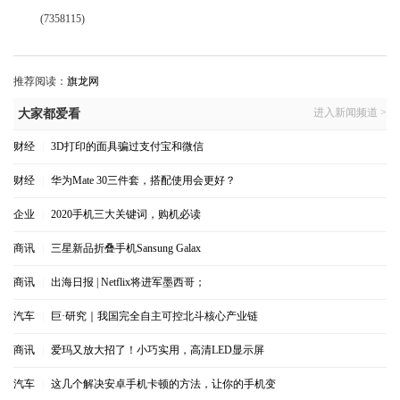
(7358115)
推荐阅读：
旗龙网
进入新闻频道 >
大家都爱看
财经
|
3D打印的面具骗过支付宝和微信
财经
|
华为Mate 30三件套，搭配使用会更好？
企业
|
2020手机三大关键词，购机必读
商讯
|
三星新品折叠手机Sansung Galax
商讯
|
出海日报 | Netflix将进军墨西哥；
汽车
|
巨·研究｜我国完全自主可控北斗核心产业链
商讯
|
爱玛又放大招了！小巧实用，高清LED显示屏
汽车
|
这几个解决安卓手机卡顿的方法，让你的手机变