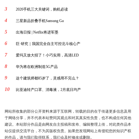
3
2020手机三大关键词，购机必读
4
三星新品折叠手机Sansung Ga
5
出海日报 | Netflix将进军墨
6
巨·研究｜我国完全自主可控北斗核心产
7
爱玛又放大招了！小巧实用，高清LED
8
华为将在欧洲制造5G产品
9
这个建筑师都85岁了，灵感用不完么？
10
比亚迪转产口罩、消毒液，2月底日均产
网站所收集的部分公开资料来源于互联网，转载的目的在于传递更多信息及用
于网络分享，并不代表本站赞同其观点和对其真实性负责，也不构成任何其他
建议。本站部分作品是由网友自主投稿和发布、编辑整理上传，对此类作品本
站仅提供交流平台，不为其版权负责。如果您发现网站上有侵犯您的知识产权
的作品，请与我们取得联系，我们会及时修改或删除。