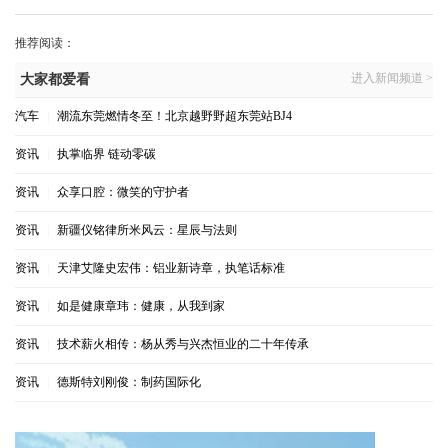
推荐阅读：
进入新闻频道 >
大家都爱看
汽车
|
潮流东莞燃情冬至！北京越野野超东莞站BJ4
资讯
|
执掌临界 链动零碳
资讯
|
众享口腔：微笑的守护者
资讯
|
新疆仪铭律所米风云：星辰与法则
资讯
|
天津艾隆史宏伟：铝业新诗章，执笔话标准
资讯
|
如是健康章玮：健康，从我到家
资讯
|
技术薪火相传：杨从秀与兴杰恒业的二十年传承
资讯
|
德斯特刘刚俊：制药国际化