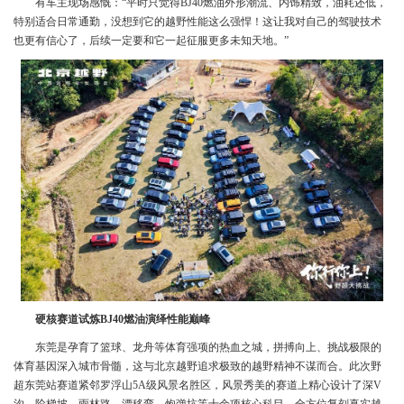
有车主现场感慨：“平时只觉得BJ40燃油外形潮流、内饰精致，油耗还低，
特别适合日常通勤，没想到它的越野性能这么强悍！这让我对自己的驾驶技术
也更有信心了，后续一定要和它一起征服更多未知天地。”
硬核赛道试炼BJ40燃油演绎性能巅峰
东莞是孕育了篮球、龙舟等体育强项的热血之城，拼搏向上、挑战极限的
体育基因深入城市骨髓，这与北京越野追求极致的越野精神不谋而合。此次野
超东莞站赛道紧邻罗浮山5A级风景名胜区，风景秀美的赛道上精心设计了深V
沟、阶梯坡、雨林路、漂移弯、炮弹坑等十余项核心科目，全方位复刻真实越