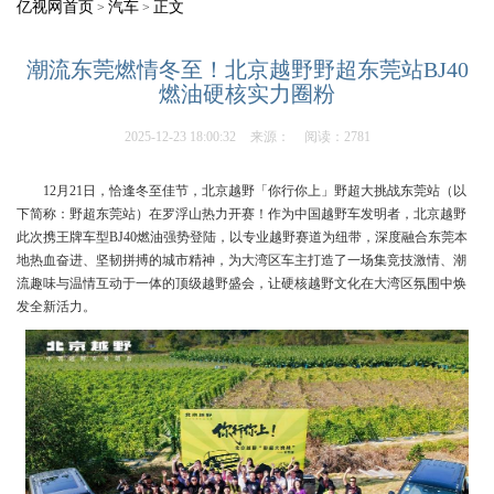
亿视网首页
汽车
正文
>
>
潮流东莞燃情冬至！北京越野野超东莞站BJ40
燃油硬核实力圈粉
2025-12-23 18:00:32
来源：
阅读：2781
12月21日，恰逢冬至佳节，北京越野「你行你上」野超大挑战东莞站（以
下简称：野超东莞站）在罗浮山热力开赛！作为中国越野车发明者，北京越野
此次携王牌车型BJ40燃油强势登陆，以专业越野赛道为纽带，深度融合东莞本
地热血奋进、坚韧拼搏的城市精神，为大湾区车主打造了一场集竞技激情、潮
流趣味与温情互动于一体的顶级越野盛会，让硬核越野文化在大湾区氛围中焕
发全新活力。