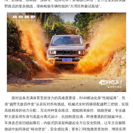
野路况的复杂挑战，堪称检验车辆性能的“大湾区终极试炼场”。
面对这条充满体育竞技张力的高难度赛道，BJ40燃油化身“性能猛将”，凭
借“越野无敌四件套”从容应对所有挑战。机械式全时四驱搭配越野三把锁，实现
高效精准的动力分配，无论何种复杂路况，都能精准操控、稳稳突破；专业越
野大梁采用车身与底盘分离式设计，抗扭刚度拉满，即便遭遇剧烈颠簸冲击，
车身姿态依旧稳如磐石；内嵌式防滚架构建起全方位安全防线，让车主在极限
挑战中如同身处“移动堡垒”，安全感拉满；更有2.5吨拖拽资质加持，增添实用