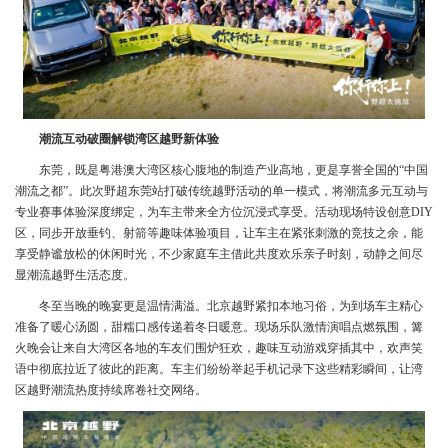
潮流互动破圈解锁湾区越野新体验
东莞，既是粤港澳大湾区核心腹地的制造产业高地，更是享誉全国的“中国
潮流之都”。此次野超东莞站打破传统越野活动的单一模式，将潮流多元互动与
专业赛事体验深度绑定，为车主带来全方位沉浸式享受。活动现场特设创意DIY
区，同步开放垂钓、射箭等趣味体验项目，让车主在紧张刺激的竞技之余，能
享受静谧放松的休闲时光，不少家庭车主借此共度欢乐亲子时刻，动静之间尽
显潮流越野生活态度。
冬至当晚的晚宴更是温情满溢。北京越野紧扣本地习俗，为到场车主精心
准备了暖心汤圆，甜糯口感传递着冬日暖意。现场乐队激情演唱点燃氛围，篝
火晚会让来自大湾区各地的车友们围炉狂欢，趣味互动游戏穿插其中，欢声笑
语中彻底拉近了彼此的距离。车主们纷纷举起手机记录下这些精彩瞬间，让湾
区越野潮流热度持续席卷社交网络。