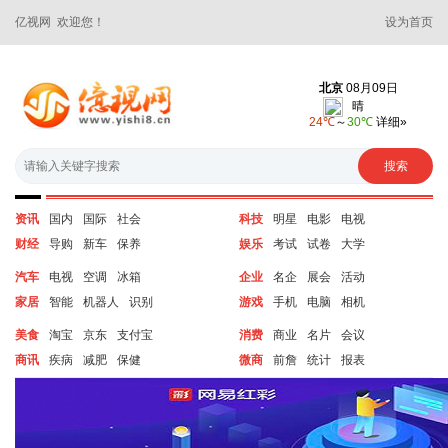
亿视网 欢迎您！
设为首页
资讯
国内
国际
社会
科技
明星
电影
电视
财经
导购
新车
保养
娱乐
考试
试卷
大学
汽车
电视
空调
冰箱
企业
名企
展会
活动
家居
智能
机器人
识别
游戏
手机
电脑
相机
美食
淘宝
京东
支付宝
消费
商业
名片
会议
商讯
疾病
减肥
保健
微商
前詹
统计
报表