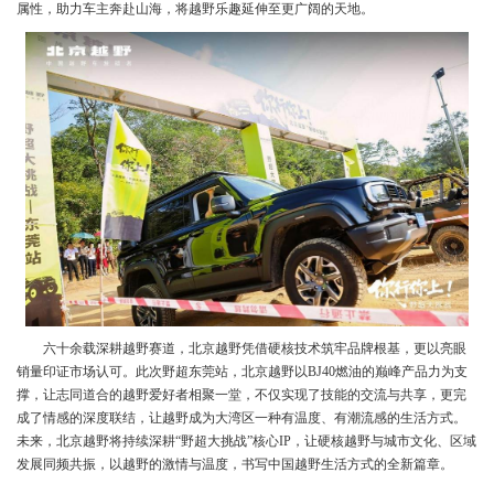
属性，助力车主奔赴山海，将越野乐趣延伸至更广阔的天地。
六十余载深耕越野赛道，北京越野凭借硬核技术筑牢品牌根基，更以亮眼
销量印证市场认可。此次野超东莞站，北京越野以BJ40燃油的巅峰产品力为支
撑，让志同道合的越野爱好者相聚一堂，不仅实现了技能的交流与共享，更完
成了情感的深度联结，让越野成为大湾区一种有温度、有潮流感的生活方式。
未来，北京越野将持续深耕“野超大挑战”核心IP，让硬核越野与城市文化、区域
发展同频共振，以越野的激情与温度，书写中国越野生活方式的全新篇章。