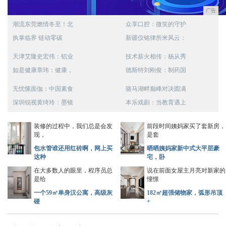
广告
潮流东莞燃情冬至！北
众享口腔：微笑的守护
执掌临界 链动零碳
新疆仪铭律所米风云：
天津艾隆史宏伟：铝业
技术薪火相传：杨从秀
如是健康章玮：健康，
德斯特刘刚俊：制药国
无忧愫面伽：中国素食
骆马湖畔巅峰对决圆满
深圳锐视黄绮玲：墨镜
本乐戏剧：当教育遇上
装修的过程中，我们总是会发
前段时间姨妈家买了套新房，
现，
是套
包水管谁还用红砖啊，网上买
晒晒姨妈家新中式大平层豪
这种
宅，卧
在大多数人的眼里，程序员总
说在前面女屋主月亮对新家的
是给
憧憬
一个59㎡单身汉公寓，高级灰
182㎡超强储物家，弧形吊顶
碰
+