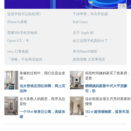
广告
这些手机可以轻松用5
干掉苹果，华为手机崛
iPhone5s屏幕
Kali Linux
荣耀30S手机充电和
关于 Apple 的
Opera GX：专
金立这部手机真的火了
vivo Z1青春版
华为Mate20领衔
「攻略」不会韩语如何
旅游攻略 注意事项及
装修的过程中，我们总是会发
前段时间姨妈家买了套新房，
现，
是套
包水管谁还用红砖啊，网上买
晒晒姨妈家新中式大平层豪
这种
宅，卧
在大多数人的眼里，程序员总
说在前面女屋主月亮对新家的
是给
憧憬
一个59㎡单身汉公寓，高级灰
182㎡超强储物家，弧形吊顶
碰
+