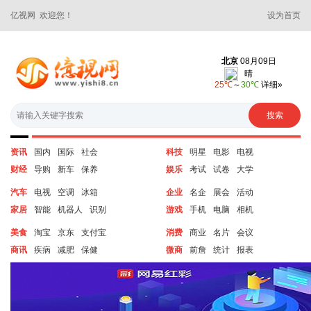
亿视网 欢迎您！
设为首页
资讯
国内
国际
社会
科技
明星
电影
电视
财经
导购
新车
保养
娱乐
考试
试卷
大学
汽车
电视
空调
冰箱
企业
名企
展会
活动
家居
智能
机器人
识别
游戏
手机
电脑
相机
美食
淘宝
京东
支付宝
消费
商业
名片
会议
商讯
疾病
减肥
保健
微商
前詹
统计
报表