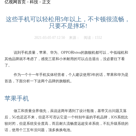
亿视网首页
科技
正文
>
>
这些手机可以轻松用5年以上，不卡顿很流畅，
只要不是摔坏!
2021-03-05 07:12:50
来源：
阅读：1552
说到手机质量，苹果、华为、OPPO和vivo的旗舰机都可以，中低端机和
其他品牌就不考虑了，感觉三星和小米耐用的可以点击退出，没必要往下看
了。
作为一个十一年手机实体经营者，个人建议使用5年的话，苹果和华为是
首选，下面分析一下这两个品牌的旗舰机。
苹果手机
做工和质量业界领先，虽说这两年遇到了设计瓶颈，基带又出问题又落
后，5G也迟迟不来，但是不可否认它是一个特别牛逼的手机品牌，IOS系统比
较封闭，但是系统安全度高，而且耐久流畅度远超安卓系统，不乱升级系统的
话，使用个三五年没问题，顶多换换电池。