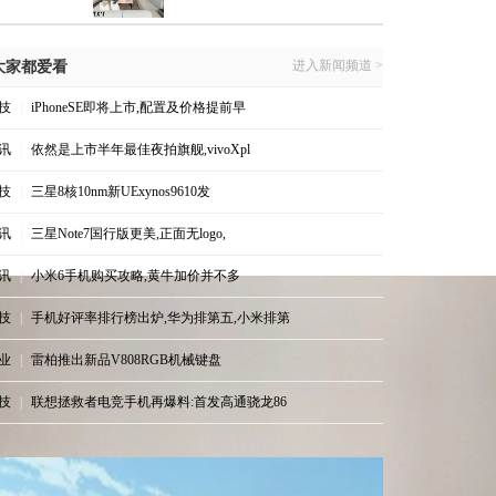
进入新闻频道 >
大家都爱看
技
|
iPhoneSE即将上市,配置及价格提前早
讯
|
依然是上市半年最佳夜拍旗舰,vivoXpl
技
|
三星8核10nm新UExynos9610发
讯
|
三星Note7国行版更美,正面无logo,
讯
|
小米6手机购买攻略,黄牛加价并不多
技
|
手机好评率排行榜出炉,华为排第五,小米排第
业
|
雷柏推出新品V808RGB机械键盘
技
|
联想拯救者电竞手机再爆料:首发高通骁龙86