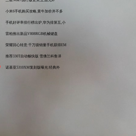
三星Note7国行版更美,正面无lo
小米6手机购买攻略,黄牛加价并不多
手机好评率排行榜出炉,华为排第五,小
雷柏推出新品V808RGB机械键盘
荣耀回心转意:千万级销量手机获得EM
推荐330T自动畅快版 雪佛兰科鲁泽
0
诺基亚5310XM复刻版曝光:经典外