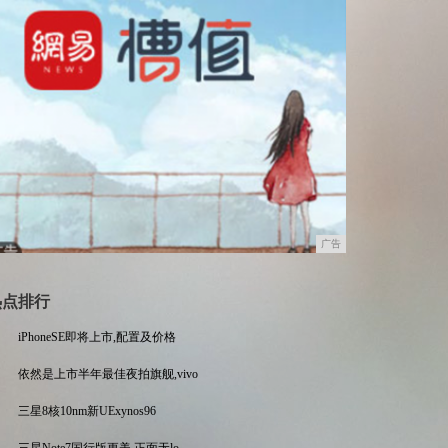
广告
热点排行
iPhoneSE即将上市,配置及价格
依然是上市半年最佳夜拍旗舰,vivo
三星8核10nm新UExynos96