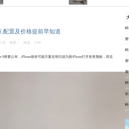
科
将上市,配置及价格提前早知道
资
5:38
来源：
阅读：1549
科
9将要公布，iPhone很有可能方案在明日就为新iPhone打开发售预购，而且
资
资
科
企
科