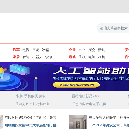
汽车
电视
空调
冰箱
企业
名企
展会
活动
美
家居
智能
机器人
识别
游戏
手机
电脑
相机
商
小米6手机购买攻略,
雷柏推出新品V808
手机好评率排行榜出炉
联想拯救者电竞手机再
前段时间姨妈家买了套新房，是套
在大多数人的眼里，程序
晒晒姨妈家新中式大平层豪宅，卧
一个59㎡单身汉公寓，高