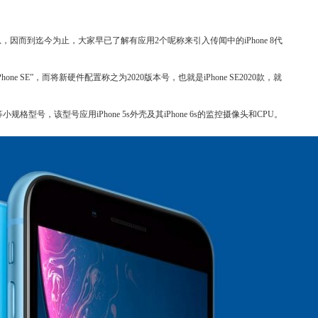
消息，因而到迄今为止，大家早已了解有应用2个呢称来引入传闻中的iPhone 8代
ne SE”，而将新硬件配置称之为2020版本号，也就是iPhone SE2020款，就
规格型号，该型号应用iPhone 5s外壳及其iPhone 6s的监控摄像头和CPU。