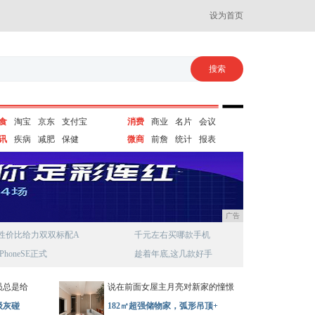
设为首页
食
淘宝
京东
支付宝
消费
商业
名片
会议
讯
疾病
减肥
保健
微商
前詹
统计
报表
广告
性价比给力双双标配A
千元左右买哪款手机
iPhoneSE正式
趁着年底,这几款好手
员总是给
说在前面女屋主月亮对新家的憧憬
级灰碰
182㎡超强储物家，弧形吊顶+