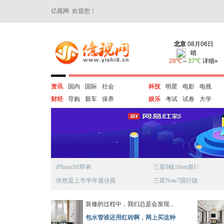
亿视网 欢迎您！
资讯
国内
国际
社会
科技
明星
电影
电视
财经
导购
新车
保养
娱乐
考试
试卷
大学
iPhoneSE即将
三星8核10nm新U
依然是上市半年最佳夜
三星Note7国行版
装修的过程中，我们总是会发现，
包水管谁还用红砖啊，网上买这种