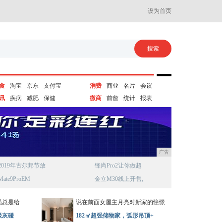
设为首页
食
淘宝
京东
支付宝
消费
商业
名片
会议
讯
疾病
减肥
保健
微商
前詹
统计
报表
广告
2019年古尔邦节放
锋尚Pro2让你做超
Mate9ProEM
金立M30线上开售,
员总是给
说在前面女屋主月亮对新家的憧憬
级灰碰
182㎡超强储物家，弧形吊顶+