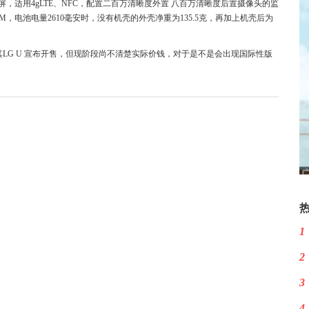
显示屏，适用4gLTE、NFC，配置二百万清晰度外置 八百万清晰度后置摄像头的监
GBROM，电池电量2610毫安时，没有机壳的外壳净重为135.5克，再加上机壳后为
LG U 宣布开售，但现阶段尚不清楚实际价钱，对于是不是会出现国际性版
1
2
3
4