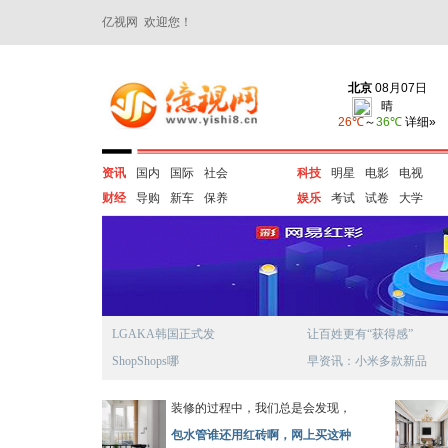
亿视网 欢迎您！
资讯
国内
国际
社会
科技
明星
电影
电视
财经
导购
新车
保养
娱乐
考试
试卷
大学
LGAKA韩国正式发
让百姓更有“获得感”
ShopShops哪
早资讯：小米多款新品
装修的过程中，我们总是会发现，
包水管谁还用红砖啊，网上买这种