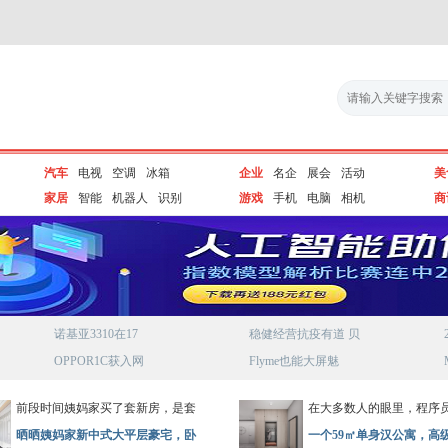
汽车
电视
空调
冰箱
企业
名企
展会
活动
美
家居
智能
机器人
识别
游戏
手机
电脑
相机
商
诺基亚3310在17
稳健经营抗疫有道 贝
OPPOR1C获入网
Flyme也能大屏魅
前段时间姨妈家买了套新房，是套
在大多数人的眼里，程序
晒晒姨妈家新中式大平层豪宅，卧
一个59㎡单身汉公寓，高