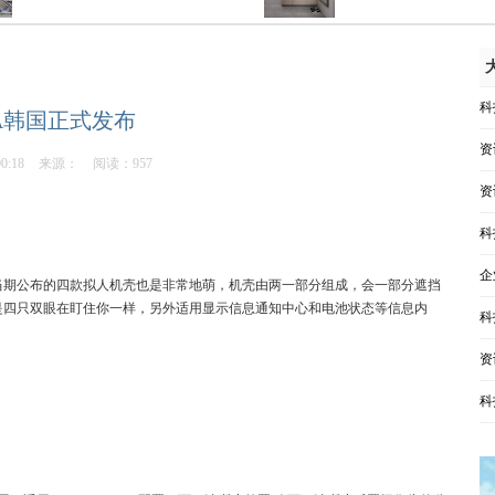
科
KA韩国正式发布
资
00:18
来源：
阅读：957
资
科
企
当期公布的四款拟人机壳也是非常地萌，
机壳由两一部分组成，会一部分遮挡
像是四只双眼在盯住你一样，另外适用显示信息通知中心和电池状态等信息内
科
资
科