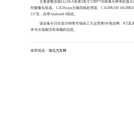
主要参数层面LGAKA有着5英寸1280*720屏幕分辨率的
控摄像头组成。1.2GHzcpu主频四核处理器、1.5GBRAM 16
157克，自带Android4.4系统。
该设备今日在首尔销售市场由三大运营商SK电信网、KT及其
本号出场都没有准确的信息。
推荐阅读：
湖北汽车网