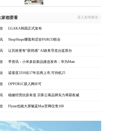
进入新闻频道 >
大家都爱看
技
|
LGAKA韩国正式发布
讯
|
ShopShops哪逛和涩谷PARCO联合
讯
|
让百姓更有“获得感” AI政务导览台提质办
技
|
早资讯：小米多款新品接连发布；华为Mate
业
|
诺基亚3310在17年后再上市,可待机25
技
|
OPPOR1C获入网许可
讯
|
稳健经营抗疫有道 贝客公寓品牌实力再获权威
技
|
Flyme也能大屏魅蓝Max官网仅售169