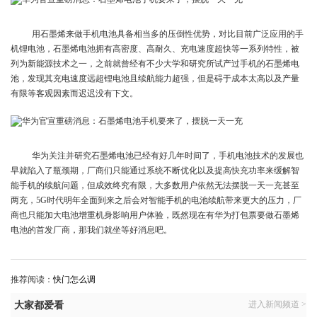
用石墨烯来做手机电池具备相当多的压倒性优势，对比目前广泛应用的手
机锂电池，石墨烯电池拥有高密度、高耐久、充电速度超快等一系列特性，被
列为新能源技术之一，之前就曾经有不少大学和研究所试产过手机的石墨烯电
池，发现其充电速度远超锂电池且续航能力超强，但是碍于成本太高以及产量
有限等客观因素而迟迟没有下文。
华为关注并研究石墨烯电池已经有好几年时间了，手机电池技术的发展也
早就陷入了瓶颈期，厂商们只能通过系统不断优化以及提高快充功率来缓解智
能手机的续航问题，但成效终究有限，大多数用户依然无法摆脱一天一充甚至
两充，5G时代明年全面到来之后会对智能手机的电池续航带来更大的压力，厂
商也只能加大电池增重机身影响用户体验，既然现在有华为打包票要做石墨烯
电池的首发厂商，那我们就坐等好消息吧。
推荐阅读：
快门怎么调
进入新闻频道 >
大家都爱看