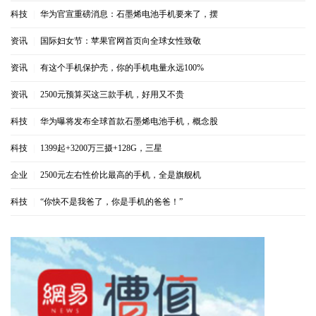
科技
|
华为官宣重磅消息：石墨烯电池手机要来了，摆
资讯
|
国际妇女节：苹果官网首页向全球女性致敬
资讯
|
有这个手机保护壳，你的手机电量永远100%
资讯
|
2500元预算买这三款手机，好用又不贵
科技
|
华为曝将发布全球首款石墨烯电池手机，概念股
科技
|
1399起+3200万三摄+128G，三星
企业
|
2500元左右性价比最高的手机，全是旗舰机
科技
|
“你快不是我爸了，你是手机的爸爸！”