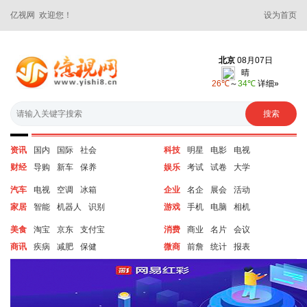
亿视网 欢迎您！
设为首页
资讯
国内
国际
社会
科技
明星
电影
电视
财经
导购
新车
保养
娱乐
考试
试卷
大学
汽车
电视
空调
冰箱
企业
名企
展会
活动
家居
智能
机器人
识别
游戏
手机
电脑
相机
美食
淘宝
京东
支付宝
消费
商业
名片
会议
商讯
疾病
减肥
保健
微商
前詹
统计
报表