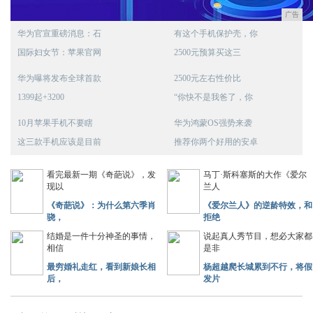
广告
华为官宣重磅消息：石
有这个手机保护壳，你
国际妇女节：苹果官网
2500元预算买这三
华为曝将发布全球首款
2500元左右性价比
1399起+3200
“你快不是我爸了，你
10月苹果手机不要瞎
华为鸿蒙OS强势来袭
这三款手机应该是目前
推荐你两个好用的安卓
看完最新一期《奇葩说》，发
马丁·斯科塞斯的大作《爱尔
现以
兰人
《奇葩说》：为什么第六季肖
《爱尔兰人》的逆龄特效，和
骁，
拒绝
结婚是一件十分神圣的事情，
说起真人秀节目，想必大家都
相信
是非
最穷婚礼走红，看到新娘长相
杨超越爬长城累到不行，将假
后，
发片