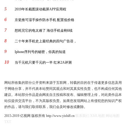
5
2019年长截图滚动截屏APP应用程
6
京瓷推可湿手操作防水手机 配置低价格
7
想耗完它的电太难了 海信手机金刚6续
8
二十年来手机史上最经典的四句广告语，
9
Iphone序列号的秘密，你真的知道
10
当千元机只要千元的一半 红米2A评测
网站所收集的部分公开资料来源于互联网，转载的目的在于传递更多信息及用
于网络分享，并不代表本站赞同其观点和对其真实性负责，也不构成任何其他
建议。本站部分作品是由网友自主投稿和发布、编辑整理上传，对此类作品本
站仅提供交流平台，不为其版权负责。如果您发现网站上有侵犯您的知识产权
的作品，请与我们取得联系，我们会及时修改或删除。
2015-2019 亿视网 版权所有 http://www.yishi8.cn
联系我们
XML地图
网站地图
TXT