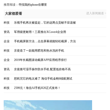
推荐阅读：
寻找我的iphone在哪里
进入新闻频道 >
大家都爱看
科技
|
乐视手机再次被提起，它的这两点贡献不应该被
资讯
|
军用级更耐用！三星推出XCover4企业用
企业
|
手机截屏新方法，点击屏幕就能轻松截屏，方法
科技
|
京瓷造了一款能用肥皂和热水洗的手机
企业
|
2019年长截图滚动截屏APP应用程序排行
资讯
|
京瓷推可湿手操作防水手机 配置低价格不高
科技
|
想耗完它的电太难了 海信手机金刚6续航测试
科技
|
2599元！海信AI手机H20正式发布！