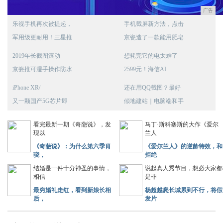
广告
乐视手机再次被提起，
手机截屏新方法，点击
军用级更耐用！三星推
京瓷造了一款能用肥皂
2019年长截图滚动
想耗完它的电太难了
京瓷推可湿手操作防水
2599元！海信AI
iPhone XR/
还在用QQ截图？最好
又一颗国产5G芯片即
倾地建站｜电脑端和手
看完最新一期《奇葩说》，发
马丁·斯科塞斯的大作《爱尔
现以
兰人
《奇葩说》：为什么第六季肖
《爱尔兰人》的逆龄特效，和
骁，
拒绝
结婚是一件十分神圣的事情，
说起真人秀节目，想必大家都
相信
是非
最穷婚礼走红，看到新娘长相
杨超越爬长城累到不行，将假
后，
发片