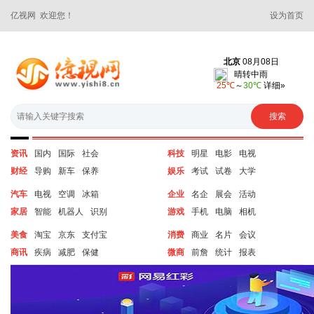
亿视网 欢迎您！
设为首页
资讯
国内
国际
社会
科技
明星
电影
电视
财经
导购
新车
保养
娱乐
考试
试卷
大学
汽车
电视
空调
冰箱
企业
名企
展会
活动
家居
智能
机器人
识别
游戏
手机
电脑
相机
美食
淘宝
京东
支付宝
消费
商业
名片
会议
商讯
疾病
减肥
保健
微商
前詹
统计
报表