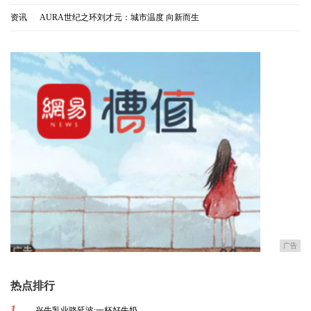
资讯
|
AURA世纪之环刘才元：城市温度 向新而生
广告
热点排行
1
兴牛乳业骆延波:一杯好牛奶