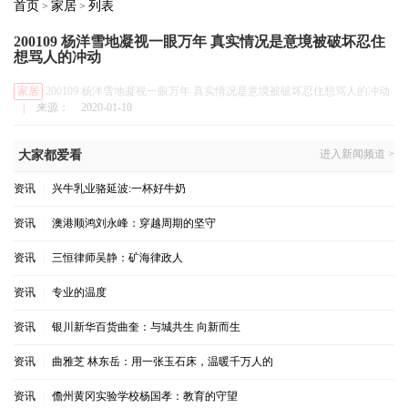
首页
家居
列表
>
>
200109 杨洋雪地凝视一眼万年 真实情况是意境被破坏忍住
想骂人的冲动
家居
200109 杨洋雪地凝视一眼万年 真实情况是意境被破坏忍住想骂人的冲动
|
来源：
2020-01-10
进入新闻频道 >
大家都爱看
资讯
|
兴牛乳业骆延波:一杯好牛奶
资讯
|
澳港顺鸿刘永峰：穿越周期的坚守
资讯
|
三恒律师吴静：矿海律政人
资讯
|
专业的温度
资讯
|
银川新华百货曲奎：与城共生 向新而生
资讯
|
曲雅芝 林东岳：用一张玉石床，温暖千万人的
资讯
|
儋州黄冈实验学校杨国孝：教育的守望