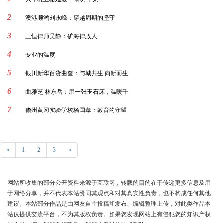
2
澳港顺鸿刘永峰：穿越周期的坚守
3
三恒律师吴静：矿海律政人
4
专业的温度
5
银川新华百货曲奎：与城共生 向新而生
6
曲雅芝 林东岳：用一张玉石床，温暖千
7
儋州黄冈实验学校杨国孝：教育的守望
«
1
2
3
»
网站所收集的部分公开资料来源于互联网，转载的目的在于传递更多信息及用
于网络分享，并不代表本站赞同其观点和对其真实性负责，也不构成任何其他
建议。本站部分作品是由网友自主投稿和发布、编辑整理上传，对此类作品本
站仅提供交流平台，不为其版权负责。如果您发现网站上有侵犯您的知识产权