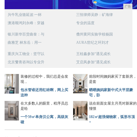
广告
兴牛乳业骆延波:一杯
三恒律师吴静：矿海律
澳港顺鸿刘永峰：穿越
专业的温度
银川新华百货曲奎：与
儋州黄冈实验学校杨国
曲雅芝 林东岳：用一
AURA世纪之环刘才
重庆兴工物业：坚守以
王桂鑫参加“遇见成长
北京蘩青咨询以专业升
艾启凤参加“遇见成长
装修的过程中，我们总是会发
前段时间姨妈家买了套新房，
现，
是套
包水管谁还用红砖啊，网上买
晒晒姨妈家新中式大平层豪
这种
宅，卧
在大多数人的眼里，程序员总
说在前面女屋主月亮对新家的
是给
憧憬
一个59㎡单身汉公寓，高级灰
182㎡超强储物家，弧形吊顶
碰
+