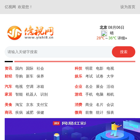
亿视网 欢迎您！
设为首页
资讯
国内
国际
社会
科技
明星
电影
电视
财经
导购
新车
保养
娱乐
考试
试卷
大学
汽车
电视
空调
冰箱
企业
名企
展会
活动
家居
智能
机器人
识别
游戏
手机
电脑
相机
美食
淘宝
京东
支付宝
消费
商业
名片
会议
商讯
疾病
减肥
保健
微商
前詹
统计
报表